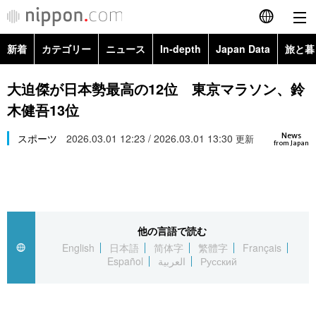
新着
カテゴリー
ニュース
In-depth
Japan Data
旅と暮
English
政治・外交
Topics
大迫傑が日本勢最高の12位 東京マラソン、鈴
简体字
木健吾13位
経済・ビジネス
Images
繁體字
カテゴリー
News
スポーツ
2026.03.01 12:23 / 2026.03.01 13:30
更新
from Japan
国際・海外
People
Français
政治・外交
ニュース
社会
東京
Español
経済・ビジネス
トップ
In-depth
文化
お知らせ
العربية
他の言語で読む
English
日本語
简体字
繁體字
Français
国際
アーカイブ
Japan Data
科学・技術
Español
العربية
Русский
Русский
社会
旅と暮らし
暮らし