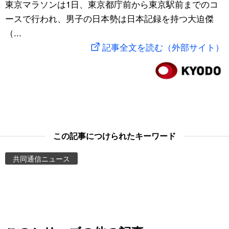
東京マラソンは1日、東京都庁前から東京駅前までのコ
スポーツ・東京2020
文化
動画/Live
ースで行われ、男子の日本勢は日本記録を持つ大迫傑
（...
科学・技術
Books
記事全文を読む（外部サイト）
暮らし
Cinema
スポーツ・東京2020
Topics
Images
この記事につけられたキーワード
共同通信ニュース
People
東京
お知らせ