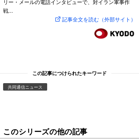
リー・メールの電話インタビューで、対イラン軍事作
スポーツ・東京2020
文化
動画/Live
戦...
記事全文を読む（外部サイト）
科学・技術
Books
暮らし
Cinema
スポーツ・東京2020
Topics
この記事につけられたキーワード
Images
共同通信ニュース
People
東京
このシリーズの他の記事
お知らせ