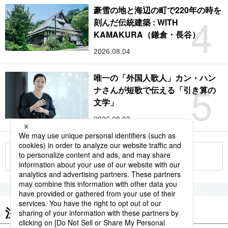
豪雪の地と海辺の町で220年の時を
4
刻んだ伝統建築 : WITH
KAMAKURA（鎌倉・長谷）
2026.08.04
唯一の「外国人歌人」カン・ハン
5
ナさんが短歌で伝える「引き算の
文学」
2026.08.03
もっと見る
注目のキーワード