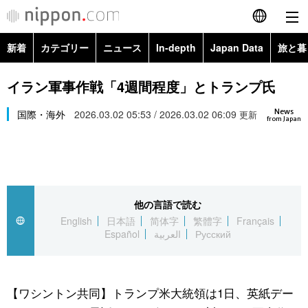
新着
カテゴリー
ニュース
In-depth
Japan Data
旅と暮
English
政治・外交
Topics
イラン軍事作戦「4週間程度」とトランプ氏
简体字
News
経済・ビジネス
国際・海外
2026.03.02 05:53 / 2026.03.02 06:09
Images
更新
繁體字
from Japan
カテゴリー
国際・海外
People
Français
政治・外交
ニュース
社会
東京
Español
他の言語で読む
経済・ビジネス
トップ
In-depth
文化
お知らせ
English
日本語
简体字
繁體字
Français
العربية
Español
العربية
Русский
国際
アーカイブ
Japan Data
科学・技術
Русский
社会
旅と暮らし
暮らし
【ワシントン共同】トランプ米大統領は1日、英紙デー