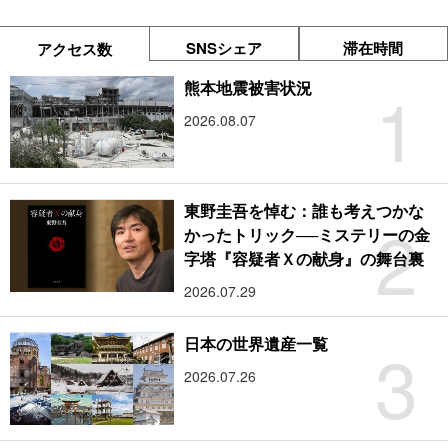
SNSシェア
滞在時間
アクセス数
1
熊本地震被害状況
2026.08.07
東野圭吾を悼む：誰も考えつかな
2
かったトリック──ミステリーの金
字塔『容疑者Ｘの献身』の舞台裏
2026.07.29
3
日本の世界遺産一覧
2026.07.26