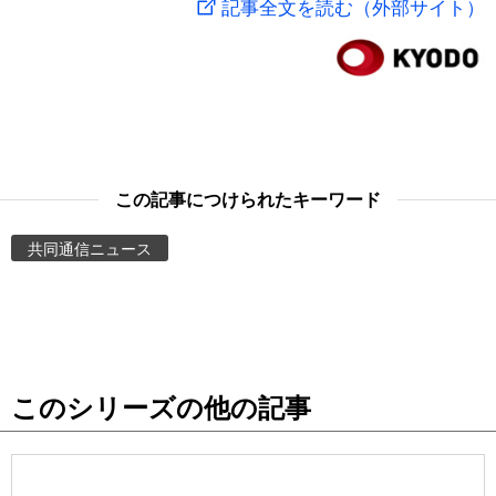
記事全文を読む（外部サイト）
スポーツ・東京2020
文化
動画/Live
科学・技術
Books
暮らし
Cinema
この記事につけられたキーワード
スポーツ・東京2020
Topics
共同通信ニュース
Images
People
このシリーズの他の記事
東京
お知らせ