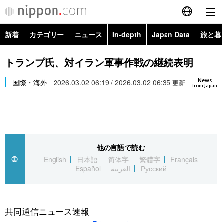
新着
カテゴリー
ニュース
In-depth
Japan Data
旅と暮
English
政治・外交
Topics
トランプ氏、対イラン軍事作戦の継続表明
简体字
News
経済・ビジネス
国際・海外
2026.03.02 06:19 / 2026.03.02 06:35
Images
更新
繁體字
from Japan
カテゴリー
国際・海外
People
Français
政治・外交
ニュース
社会
東京
Español
他の言語で読む
経済・ビジネス
トップ
In-depth
文化
お知らせ
English
日本語
简体字
繁體字
Français
العربية
Español
العربية
Русский
国際
アーカイブ
Japan Data
科学・技術
Русский
社会
旅と暮らし
暮らし
共同通信ニュース速報