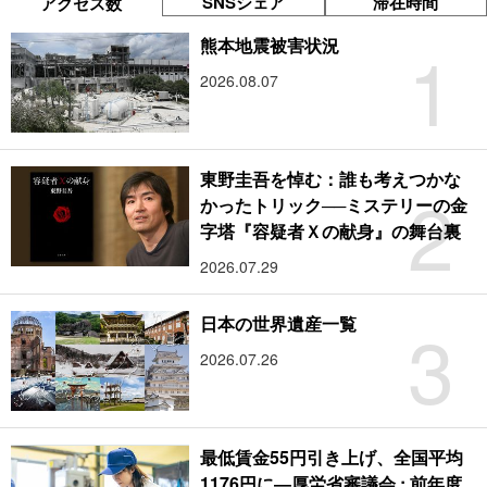
SNSシェア
滞在時間
アクセス数
1
熊本地震被害状況
2026.08.07
東野圭吾を悼む：誰も考えつかな
2
かったトリック──ミステリーの金
字塔『容疑者Ｘの献身』の舞台裏
2026.07.29
3
日本の世界遺産一覧
2026.07.26
最低賃金55円引き上げ、全国平均
1176円に―厚労省審議会 : 前年度