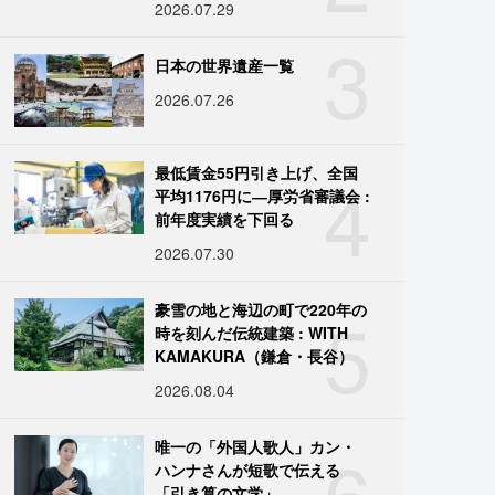
2026.07.29
3
日本の世界遺産一覧
2026.07.26
4
最低賃金55円引き上げ、全国
平均1176円に―厚労省審議会 :
前年度実績を下回る
2026.07.30
5
豪雪の地と海辺の町で220年の
時を刻んだ伝統建築 : WITH
KAMAKURA（鎌倉・長谷）
2026.08.04
6
唯一の「外国人歌人」カン・
ハンナさんが短歌で伝える
「引き算の文学」