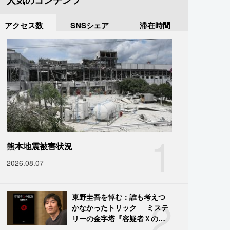
人気のコンテンツ
アクセス数
SNSシェア
滞在時間
1
熊本地震被害状況
2026.08.07
2
東野圭吾を悼む：誰も考えつ
かなかったトリック──ミステ
リーの金字塔『容疑者Ｘの献
身』の舞台裏