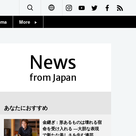
ema
More
English
Topics
简体字
Images
News
繁體字
People
Français
from Japan
東京
Español
お知らせ
العربية
あなたにおすすめ
Русский
金継ぎ : 形あるものは壊れる宿
命を受け入れる ―大胆な表現
で新たな美しさを生む漆芸修