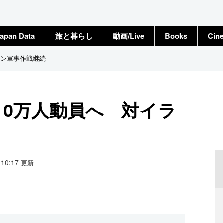
apan Data
旅と暮らし
動画/Live
Books
Cin
ラン軍事作戦継続
10万人動員へ 対イラ
2 10:17
更新