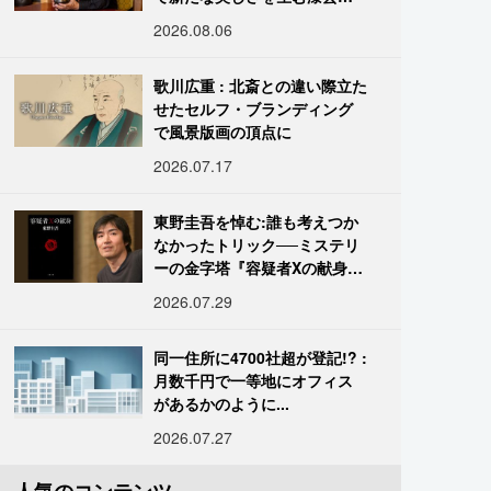
復師・末崎広樹
2026.08.06
歌川広重 : 北斎との違い際立た
せたセルフ・ブランディング
で風景版画の頂点に
2026.07.17
東野圭吾を悼む:誰も考えつか
なかったトリック──ミステリ
ーの金字塔『容疑者Xの献身』
の舞台裏
2026.07.29
同一住所に4700社超が登記!? :
月数千円で一等地にオフィス
があるかのように...
2026.07.27