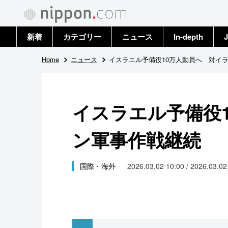
新着
カテゴリー
ニュース
In-depth
J
政治・外交
トップ
Home
ニュース
イスラエル予備役10万人動員へ 対イ
経済・ビジネス
アーカイブ
イスラエル予備役
国際
ン軍事作戦継続
社会
文化
国際・海外
2026.03.02 10:00 / 2026.03.0
科学・技術
暮らし