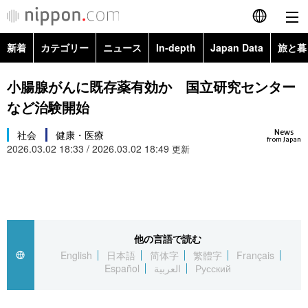
新着
カテゴリー
ニュース
In-depth
Japan Data
旅と暮
English
政治・外交
Topics
小腸腺がんに既存薬有効か 国立研究センター
简体字
など治験開始
経済・ビジネス
Images
繁體字
カテゴリー
News
社会
健康・医療
from Japan
2026.03.02 18:33 / 2026.03.02 18:49
国際・海外
更新
People
Français
政治・外交
ニュース
社会
東京
Español
経済・ビジネス
トップ
In-depth
文化
お知らせ
العربية
他の言語で読む
国際
アーカイブ
Japan Data
科学・技術
English
日本語
简体字
繁體字
Français
Русский
Español
العربية
Русский
社会
旅と暮らし
暮らし