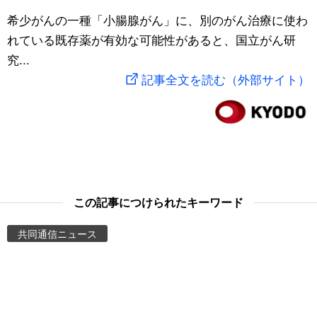
スポーツ・東京2020
希少がんの一種「小腸腺がん」に、別のがん治療に使わ
文化
動画/Live
れている既存薬が有効な可能性があると、国立がん研
究...
科学・技術
Books
記事全文を読む（外部サイト）
暮らし
Cinema
スポーツ・東京2020
Topics
Images
この記事につけられたキーワード
People
共同通信ニュース
東京
お知らせ