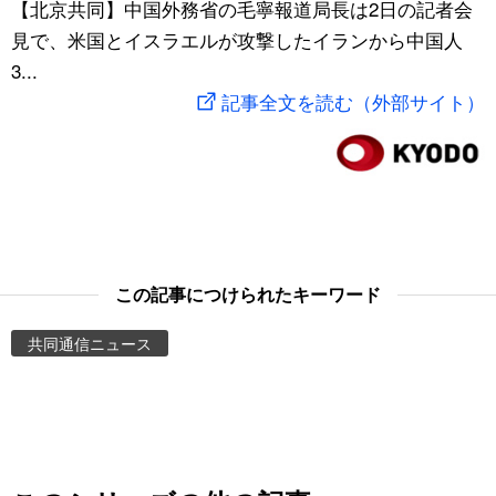
【北京共同】中国外務省の毛寧報道局長は2日の記者会
スポーツ・東京2020
文化
動画/Live
見で、米国とイスラエルが攻撃したイランから中国人
3...
科学・技術
Books
記事全文を読む（外部サイト）
暮らし
Cinema
スポーツ・東京2020
Topics
Images
この記事につけられたキーワード
共同通信ニュース
People
東京
お知らせ