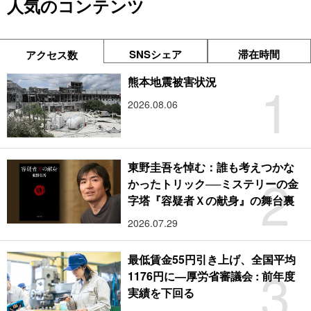
人気のコンテンツ
SNSシェア
滞在時間
アクセス数
1
熊本地震被害状況
2026.08.06
東野圭吾を悼む：誰も考えつかな
2
かったトリック──ミステリーの金
字塔『容疑者Ｘの献身』の舞台裏
2026.07.29
最低賃金55円引き上げ、全国平均
3
1176円に―厚労省審議会 : 前年度
実績を下回る