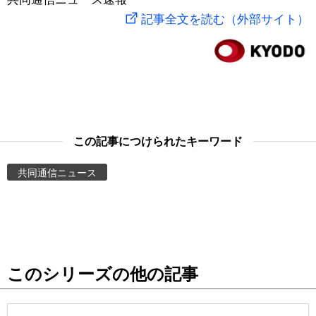
記事全文を読む（外部サイト）
スポーツ・東京2020
文化
動画/Live
科学・技術
Books
暮らし
Cinema
この記事につけられたキーワード
スポーツ・東京2020
Topics
共同通信ニュース
Images
People
東京
このシリーズの他の記事
お知らせ