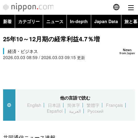
新着
カテゴリー
ニュース
In-depth
Japan Data
旅と暮
English
政治・外交
Topics
25年10～12月期の経常利益4.7％増
简体字
News
経済・ビジネス
経済・ビジネス
Images
繁體字
from Japan
2026.03.03 08:59 / 2026.03.03 09:15
更新
カテゴリー
国際・海外
People
Français
政治・外交
ニュース
社会
東京
Español
経済・ビジネス
トップ
In-depth
他の言語で読む
文化
お知らせ
العربية
English
日本語
简体字
繁體字
Français
Español
العربية
Русский
国際
アーカイブ
Japan Data
科学・技術
Русский
社会
旅と暮らし
暮らし
共同通信ニュース速報