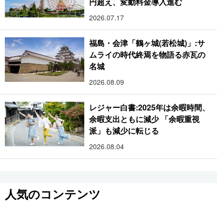
円超え、変動料金導入進む
2026.07.17
福島・会津「鶴ヶ城(若松城)」:サ
ムライの時代終焉を物語る赤瓦の
名城
2026.08.09
レジャー白書:2025年は余暇時間、
余暇支出ともに減少 「余暇重視
派」も減少に転じる
2026.08.04
人気のコンテンツ