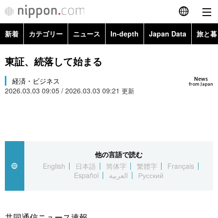
新着
カテゴリー
ニュース
In-depth
Japan Data
旅と暮
English
政治・外交
Topics
東証、続落して始まる
简体字
News
経済・ビジネス
経済・ビジネス
Images
繁體字
from Japan
2026.03.03 09:05 / 2026.03.03 09:21
更新
カテゴリー
国際・海外
People
Français
政治・外交
ニュース
社会
東京
Español
経済・ビジネス
トップ
In-depth
他の言語で読む
文化
お知らせ
العربية
English
日本語
简体字
繁體字
Français
Español
العربية
Русский
国際
アーカイブ
Japan Data
科学・技術
Русский
社会
旅と暮らし
暮らし
共同通信ニュース速報