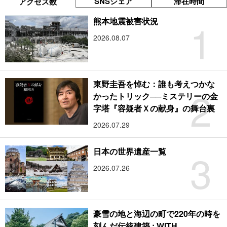
SNSシェア
滞在時間
アクセス数
1
熊本地震被害状況
2026.08.07
東野圭吾を悼む：誰も考えつかな
2
かったトリック──ミステリーの金
字塔『容疑者Ｘの献身』の舞台裏
2026.07.29
3
日本の世界遺産一覧
2026.07.26
豪雪の地と海辺の町で220年の時を
刻んだ伝統建築 : WITH