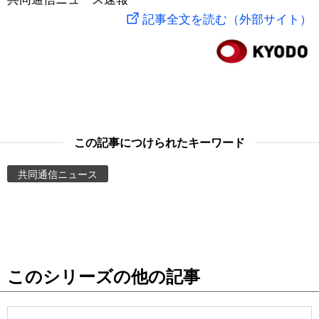
記事全文を読む（外部サイト）
スポーツ・東京2020
文化
動画/Live
科学・技術
Books
暮らし
Cinema
この記事につけられたキーワード
スポーツ・東京2020
Topics
共同通信ニュース
Images
People
東京
このシリーズの他の記事
お知らせ