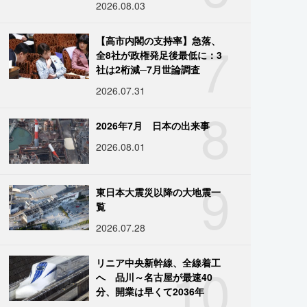
2026.08.03
7
【高市内閣の支持率】急落、
全8社が政権発足後最低に：3
社は2桁減─7月世論調査
2026.07.31
8
2026年7月 日本の出来事
2026.08.01
9
東日本大震災以降の大地震一
覧
2026.07.28
10
リニア中央新幹線、全線着工
へ 品川～名古屋が最速40
分、開業は早くて2036年