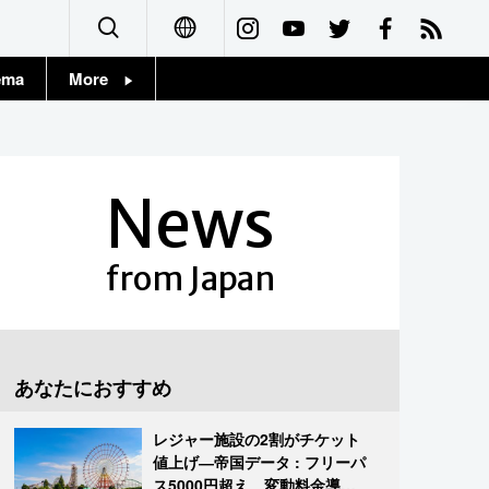
ema
More
English
Topics
简体字
Images
News
繁體字
People
Français
from Japan
東京
Español
お知らせ
العربية
あなたにおすすめ
Русский
レジャー施設の2割がチケット
値上げ―帝国データ : フリーパ
ス5000円超え、変動料金導入