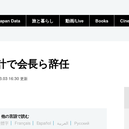
apan Data
旅と暮らし
動画/Live
Books
Cin
計で会長ら辞任
03.03 16:30
更新
他の言語で読む
繁體字
Français
Español
العربية
Русский