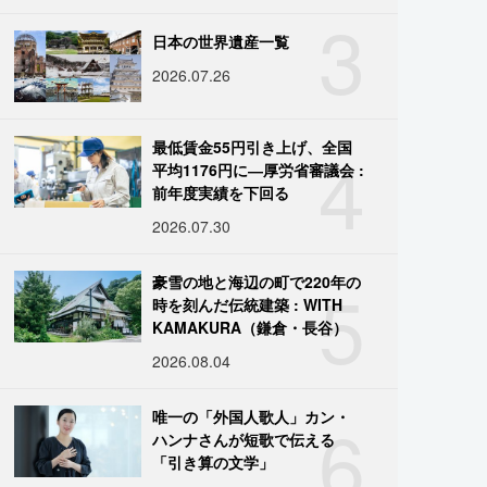
3
日本の世界遺産一覧
2026.07.26
4
最低賃金55円引き上げ、全国
平均1176円に―厚労省審議会 :
前年度実績を下回る
2026.07.30
5
豪雪の地と海辺の町で220年の
時を刻んだ伝統建築 : WITH
KAMAKURA（鎌倉・長谷）
2026.08.04
6
唯一の「外国人歌人」カン・
ハンナさんが短歌で伝える
「引き算の文学」