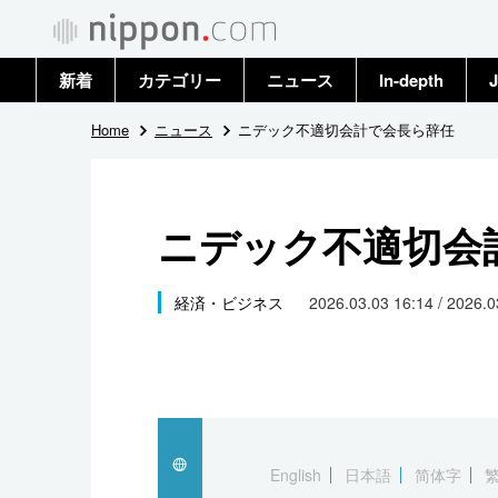
新着
カテゴリー
ニュース
In-depth
J
政治・外交
トップ
Home
ニュース
ニデック不適切会計で会長ら辞任
経済・ビジネス
アーカイブ
ニデック不適切会
国際
社会
経済・ビジネス
2026.03.03 16:14 / 2026.
文化
科学・技術
暮らし
English
日本語
简体字