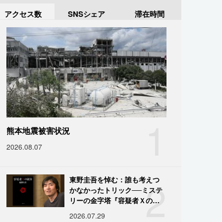
アクセス数
SNSシェア
滞在時間
1
熊本地震被害状況
2026.08.07
2
東野圭吾を悼む：誰も考えつ
かなかったトリック──ミステ
リーの金字塔『容疑者Ｘの献
身』の舞台裏
2026.07.29