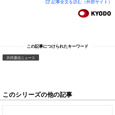
記事全文を読む（外部サイト）
スポーツ・東京2020
文化
動画/Live
科学・技術
Books
暮らし
Cinema
この記事につけられたキーワード
スポーツ・東京2020
Topics
共同通信ニュース
Images
People
このシリーズの他の記事
東京
お知らせ