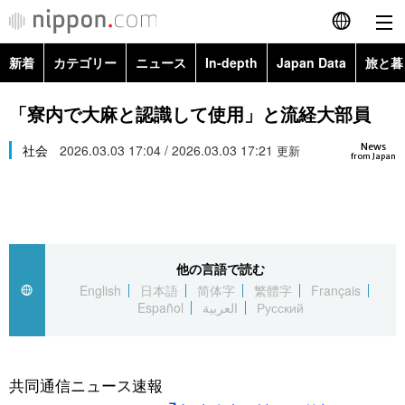
新着
カテゴリー
ニュース
In-depth
Japan Data
旅と暮
English
政治・外交
Topics
「寮内で大麻と認識して使用」と流経大部員
简体字
News
経済・ビジネス
社会
2026.03.03 17:04 / 2026.03.03 17:21
Images
更新
繁體字
from Japan
カテゴリー
国際・海外
People
Français
政治・外交
ニュース
社会
東京
Español
他の言語で読む
経済・ビジネス
トップ
In-depth
文化
お知らせ
English
日本語
简体字
繁體字
Français
العربية
Español
العربية
Русский
国際
アーカイブ
Japan Data
科学・技術
Русский
社会
旅と暮らし
暮らし
共同通信ニュース速報