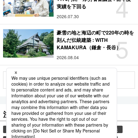
4
実績を下回る
2026.07.30
豪雪の地と海辺の町で220年の時を
5
刻んだ伝統建築 : WITH
KAMAKURA（鎌倉・長谷）
2026.08.04
もっと見る
注目のキーワード
共同通信ニュース
気象・災害
災害
観光