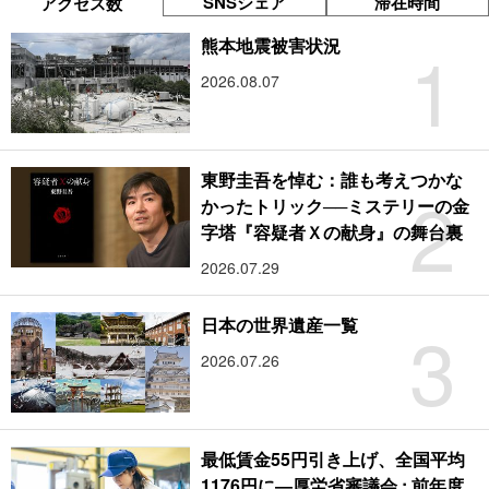
SNSシェア
滞在時間
アクセス数
1
熊本地震被害状況
2026.08.07
東野圭吾を悼む：誰も考えつかな
2
かったトリック──ミステリーの金
字塔『容疑者Ｘの献身』の舞台裏
2026.07.29
3
日本の世界遺産一覧
2026.07.26
最低賃金55円引き上げ、全国平均
1176円に―厚労省審議会 : 前年度