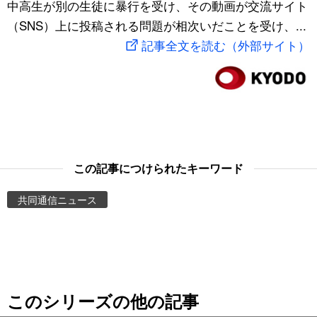
中高生が別の生徒に暴行を受け、その動画が交流サイト
スポーツ・東京2020
文化
動画/Live
（SNS）上に投稿される問題が相次いだことを受け、...
記事全文を読む（外部サイト）
科学・技術
Books
暮らし
Cinema
スポーツ・東京2020
Topics
この記事につけられたキーワード
Images
共同通信ニュース
People
東京
このシリーズの他の記事
お知らせ