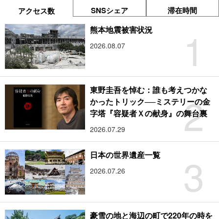
SNSシェア
滞在時間
アクセス数
1
熊本地震被害状況
2026.08.07
東野圭吾を悼む：誰も考えつかな
2
かったトリック──ミステリーの金
字塔『容疑者Ｘの献身』の舞台裏
2026.07.29
3
日本の世界遺産一覧
2026.07.26
豪雪の地と海辺の町で220年の時を