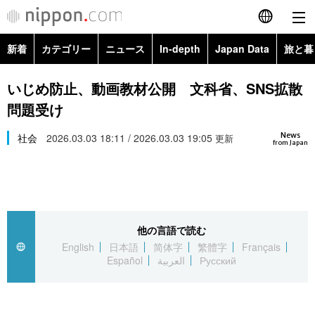
新着
カテゴリー
ニュース
In-depth
Japan Data
旅と暮
English
政治・外交
Topics
いじめ防止、動画教材公開 文科省、SNS拡散
简体字
問題受け
経済・ビジネス
Images
繁體字
カテゴリー
News
社会
2026.03.03 18:11 / 2026.03.03 19:05
更新
from Japan
国際・海外
People
Français
政治・外交
ニュース
社会
東京
Español
経済・ビジネス
トップ
In-depth
文化
お知らせ
العربية
他の言語で読む
English
日本語
简体字
繁體字
Français
国際
アーカイブ
Japan Data
科学・技術
Español
العربية
Русский
Русский
社会
旅と暮らし
暮らし