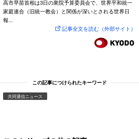
高市早苗首相は3日の衆院予算委員会で、世界平和統一
スポーツ・東京2020
文化
動画/Live
家庭連合（旧統一教会）と関係が深いとされる世界日
報...
科学・技術
Books
記事全文を読む（外部サイト）
暮らし
Cinema
スポーツ・東京2020
Topics
Images
この記事につけられたキーワード
共同通信ニュース
People
東京
お知らせ