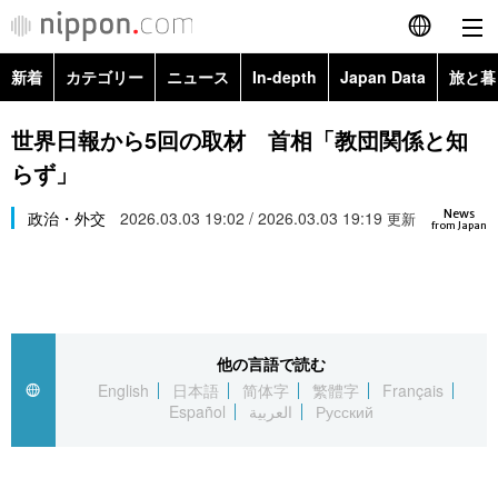
新着
カテゴリー
ニュース
In-depth
Japan Data
旅と暮
English
政治・外交
Topics
世界日報から5回の取材 首相「教団関係と知
简体字
らず」
経済・ビジネス
Images
繁體字
カテゴリー
News
政治・外交
2026.03.03 19:02 / 2026.03.03 19:19
更新
from Japan
国際・海外
People
Français
政治・外交
ニュース
社会
東京
Español
経済・ビジネス
トップ
In-depth
文化
お知らせ
العربية
他の言語で読む
English
日本語
简体字
繁體字
Français
国際
アーカイブ
Japan Data
科学・技術
Español
العربية
Русский
Русский
社会
旅と暮らし
暮らし