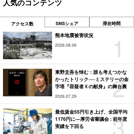
人気のコンテンツ
SNSシェア
滞在時間
アクセス数
1
熊本地震被害状況
2026.08.06
東野圭吾を悼む：誰も考えつかな
2
かったトリック──ミステリーの金
字塔『容疑者Ｘの献身』の舞台裏
2026.07.29
最低賃金55円引き上げ、全国平均
3
1176円に―厚労省審議会 : 前年度
実績を下回る