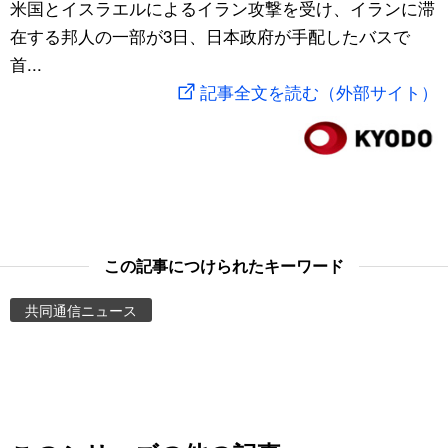
米国とイスラエルによるイラン攻撃を受け、イランに滞
スポーツ・東京2020
文化
動画/Live
在する邦人の一部が3日、日本政府が手配したバスで
首...
科学・技術
Books
記事全文を読む（外部サイト）
暮らし
Cinema
スポーツ・東京2020
Topics
Images
この記事につけられたキーワード
共同通信ニュース
People
東京
お知らせ