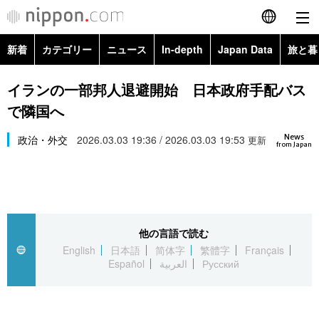
新着
カテゴリー
ニュース
In-depth
Japan Data
旅と暮
English
政治・外交
Topics
イランの一部邦人退避開始 日本政府手配バス
简体字
で隣国へ
経済・ビジネス
Images
繁體字
カテゴリー
News
政治・外交
2026.03.03 19:36 / 2026.03.03 19:53
更新
from Japan
国際・海外
People
Français
政治・外交
ニュース
社会
東京
Español
経済・ビジネス
トップ
In-depth
文化
お知らせ
العربية
他の言語で読む
English
日本語
简体字
繁體字
Français
国際
アーカイブ
Japan Data
科学・技術
Español
العربية
Русский
Русский
社会
旅と暮らし
暮らし