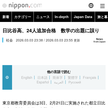
新着
カテゴリー
ニュース
In-depth
Japan Data
旅と暮
English
政治・外交
Topics
日比谷高、24人追加合格 数学の出題に誤り
简体字
News
経済・ビジネス
社会
2026.03.03 23:38 / 2026.03.03 23:55
Images
更新
繁體字
from Japan
カテゴリー
国際・海外
People
Français
政治・外交
ニュース
社会
東京
Español
他の言語で読む
経済・ビジネス
トップ
In-depth
文化
お知らせ
English
日本語
简体字
繁體字
Français
العربية
Español
العربية
Русский
国際
アーカイブ
Japan Data
科学・技術
Русский
社会
旅と暮らし
暮らし
東京都教育委員会は3日、2月21日に実施された都立日比