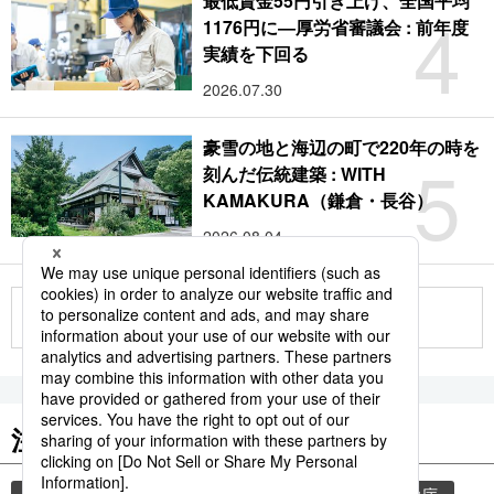
最低賃金55円引き上げ、全国平均
4
1176円に―厚労省審議会 : 前年度
実績を下回る
2026.07.30
豪雪の地と海辺の町で220年の時を
5
刻んだ伝統建築 : WITH
KAMAKURA（鎌倉・長谷）
2026.08.04
もっと見る
注目のキーワード