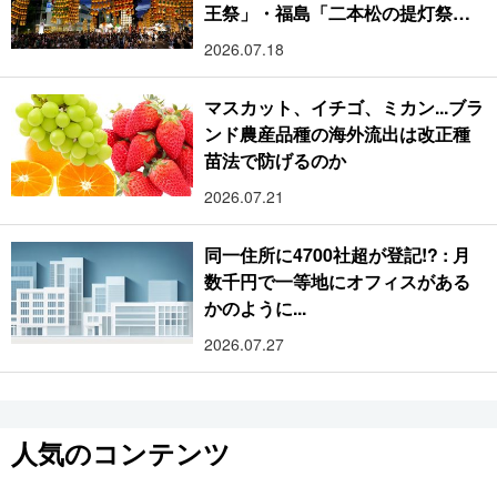
王祭」・福島「二本松の提灯祭
り」:おびただしい灯火が夜空を照
2026.07.18
らす光の祭典
マスカット、イチゴ、ミカン...ブラ
ンド農産品種の海外流出は改正種
苗法で防げるのか
2026.07.21
同一住所に4700社超が登記!? : 月
数千円で一等地にオフィスがある
かのように...
2026.07.27
人気のコンテンツ