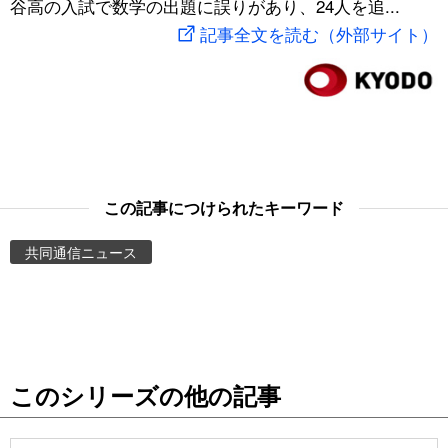
谷高の入試で数学の出題に誤りがあり、24人を追...
スポーツ・東京2020
文化
動画/Live
記事全文を読む（外部サイト）
科学・技術
Books
暮らし
Cinema
スポーツ・東京2020
Topics
この記事につけられたキーワード
共同通信ニュース
Images
People
東京
このシリーズの他の記事
お知らせ