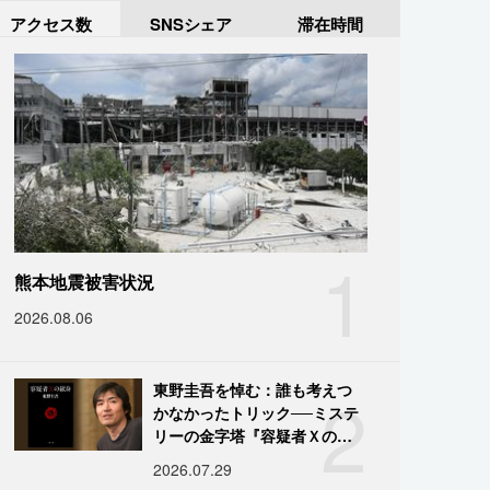
アクセス数
SNSシェア
滞在時間
1
熊本地震被害状況
2026.08.06
2
東野圭吾を悼む：誰も考えつ
かなかったトリック──ミステ
リーの金字塔『容疑者Ｘの献
身』の舞台裏
2026.07.29