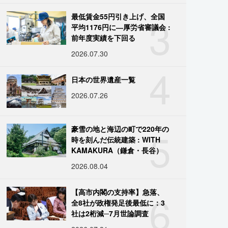
3
最低賃金55円引き上げ、全国
平均1176円に―厚労省審議会 :
前年度実績を下回る
2026.07.30
4
日本の世界遺産一覧
2026.07.26
5
豪雪の地と海辺の町で220年の
時を刻んだ伝統建築 : WITH
KAMAKURA（鎌倉・長谷）
2026.08.04
6
【高市内閣の支持率】急落、
全8社が政権発足後最低に：3
社は2桁減─7月世論調査