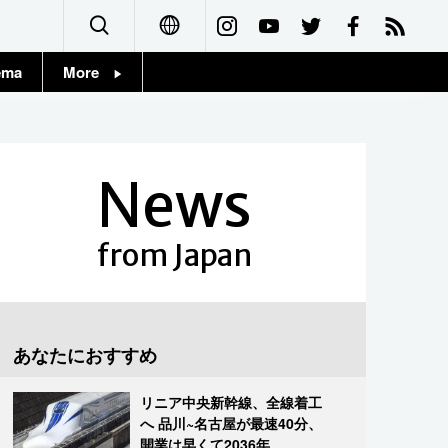
ema
More
English
Topics
简体字
Images
News
繁體字
People
Français
from Japan
東京
Español
お知らせ
العربية
あなたにおすすめ
Русский
リニア中央新幹線、全線着工
へ 品川~名古屋が最速40分、
開業は早くて2036年