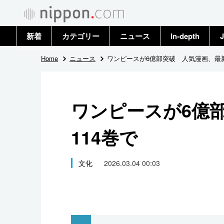
新着
カテゴリー
ニュース
In-depth
J
政治・外交
トップ
Home
ニュース
ワンピースが6億部突破 人気漫画、最新
経済・ビジネス
アーカイブ
ワンピースが6億
国際
114巻で
社会
文化
文化
2026.03.04 00:03
科学・技術
暮らし