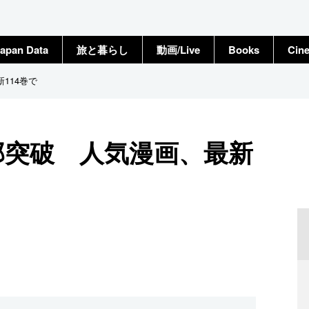
apan Data
旅と暮らし
動画/Live
Books
Cin
114巻で
部突破 人気漫画、最新