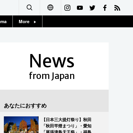
ema
More
English
Topics
简体字
Images
News
繁體字
People
Français
from Japan
東京
Español
お知らせ
العربية
あなたにおすすめ
Русский
【日本三大提灯祭り】秋田
「秋田竿燈まつり」・愛知
「尾張津島天王祭」・福島