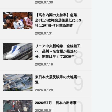
2026.07.30
7
【高市内閣の支持率】急落、
全8社が政権発足後最低に：3
社は2桁減─7月世論調査
2026.07.31
8
リニア中央新幹線、全線着工
へ 品川～名古屋が最速40
分、開業は早くて2036年
2026.07.16
9
東日本大震災以降の大地震一
覧
2026.07.28
10
2026年7月 日本の出来事
2026.08.01