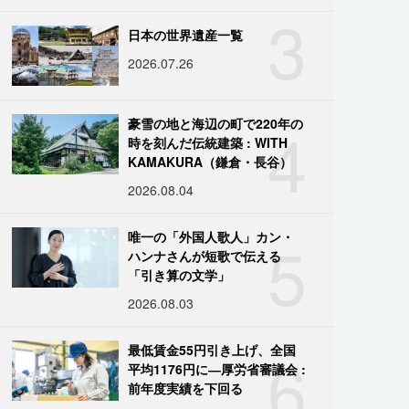
3
日本の世界遺産一覧
2026.07.26
4
豪雪の地と海辺の町で220年の
時を刻んだ伝統建築 : WITH
KAMAKURA（鎌倉・長谷）
2026.08.04
5
唯一の「外国人歌人」カン・
ハンナさんが短歌で伝える
「引き算の文学」
2026.08.03
6
最低賃金55円引き上げ、全国
平均1176円に―厚労省審議会 :
前年度実績を下回る