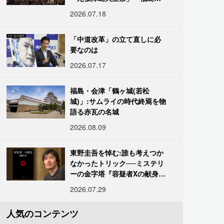
「二本松の提灯祭り」:おびた
2026.07.18
だしい灯火が夜空を照らす光
の祭典
「中道改革」の立て直しに必
要なのは
2026.07.17
福島・会津「鶴ヶ城(若松
城)」:サムライの時代終焉を物
語る赤瓦の名城
2026.08.09
東野圭吾を悼む:誰も考えつか
なかったトリック──ミステリ
ーの金字塔『容疑者Xの献身』
の舞台裏
2026.07.29
人気のコンテンツ