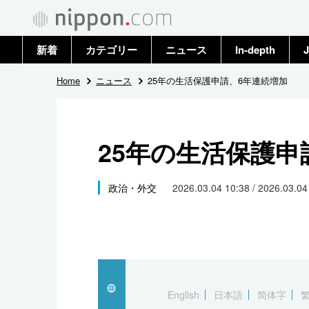
新着
カテゴリー
ニュース
In-depth
J
政治・外交
トップ
Home
ニュース
25年の生活保護申請、6年連続増加
経済・ビジネス
アーカイブ
25年の生活保護申
国際
社会
政治・外交
2026.03.04 10:38 / 2026.03.0
文化
科学・技術
暮らし
English
日本語
简体字