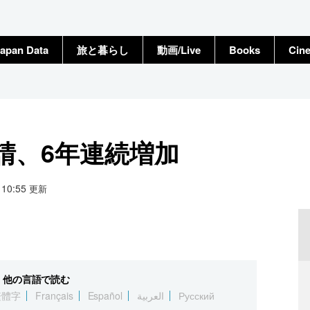
apan Data
旅と暮らし
動画/Live
Books
Cin
請、6年連続増加
4 10:55
更新
他の言語で読む
繁體字
Français
Español
العربية
Русский