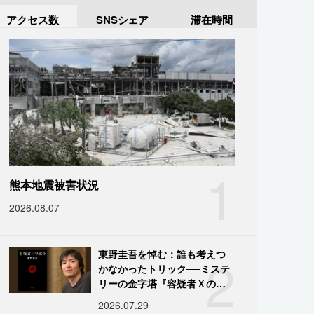
アクセス数
SNSシェア
滞在時間
1
熊本地震被害状況
2026.08.07
2
東野圭吾を悼む：誰も考えつ
かなかったトリック──ミステ
リーの金字塔『容疑者Ｘの献
身』の舞台裏
2026.07.29