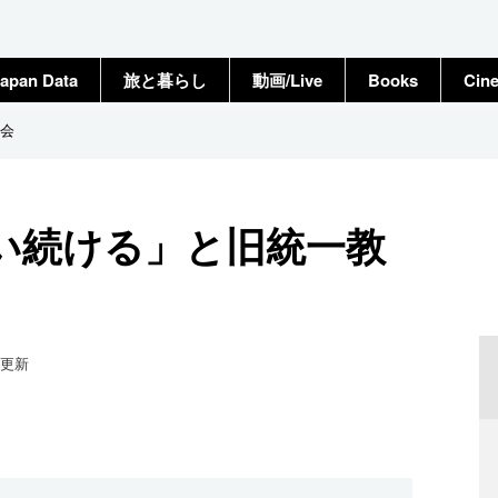
apan Data
旅と暮らし
動画/Live
Books
Cin
会
い続ける」と旧統一教
更新