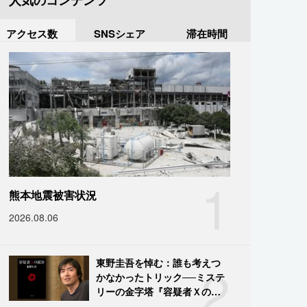
人気のコンテンツ
アクセス数
SNSシェア
滞在時間
1
熊本地震被害状況
2026.08.06
2
東野圭吾を悼む：誰も考えつ
かなかったトリック──ミステ
リーの金字塔『容疑者Ｘの献
身』の舞台裏