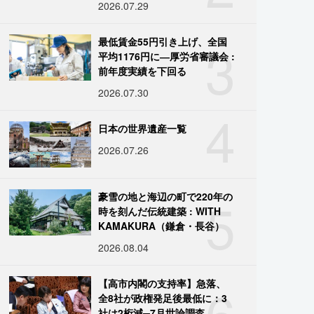
2026.07.29
3
最低賃金55円引き上げ、全国
平均1176円に―厚労省審議会 :
前年度実績を下回る
2026.07.30
4
日本の世界遺産一覧
2026.07.26
5
豪雪の地と海辺の町で220年の
時を刻んだ伝統建築 : WITH
KAMAKURA（鎌倉・長谷）
2026.08.04
6
【高市内閣の支持率】急落、
全8社が政権発足後最低に：3
社は2桁減─7月世論調査