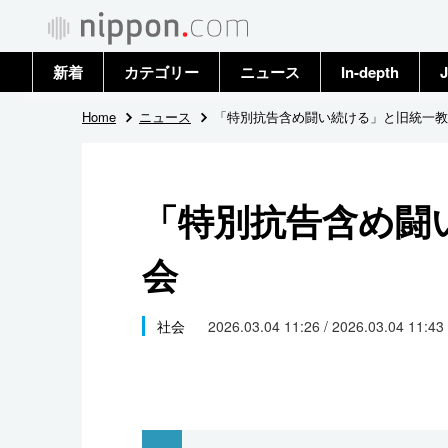
新着
カテゴリー
ニュース
In-depth
J
政治・外交
トップ
Home
ニュース
「特別抗告含め闘い続ける」と旧統一教
経済・ビジネス
アーカイブ
「特別抗告含め闘
国際
会
社会
文化
社会
2026.03.04 11:26 / 2026.03.04 11:43
科学・技術
暮らし