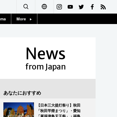
ema
More
English
Topics
简体字
Images
News
繁體字
People
Français
from Japan
東京
Español
お知らせ
العربية
あなたにおすすめ
Русский
【日本三大提灯祭り】秋田
「秋田竿燈まつり」・愛知
「尾張津島天王祭」・福島