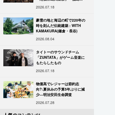
「二本松の提灯祭り」:おびた
2026.07.18
だしい灯火が夜空を照らす光
の祭典
豪雪の地と海辺の町で220年の
時を刻んだ伝統建築 : WITH
KAMAKURA(鎌倉・長谷)
2026.08.04
タイトーのサウンドチーム
「ZUNTATA」がゲーム音楽に
もたらしたもの
2026.07.18
物価高でレジャーは節約志
向?:夏休みの予算5年ぶりに減
少―明治安田生命調査
2026.07.28