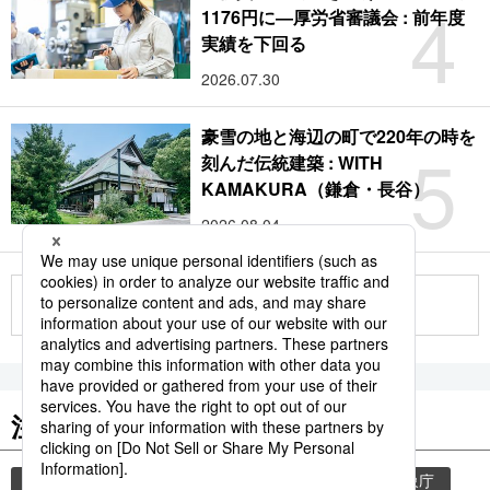
4
1176円に―厚労省審議会 : 前年度
実績を下回る
2026.07.30
豪雪の地と海辺の町で220年の時を
5
刻んだ伝統建築 : WITH
KAMAKURA（鎌倉・長谷）
2026.08.04
もっと見る
注目のキーワード
共同通信ニュース
気象・災害
災害
気象庁