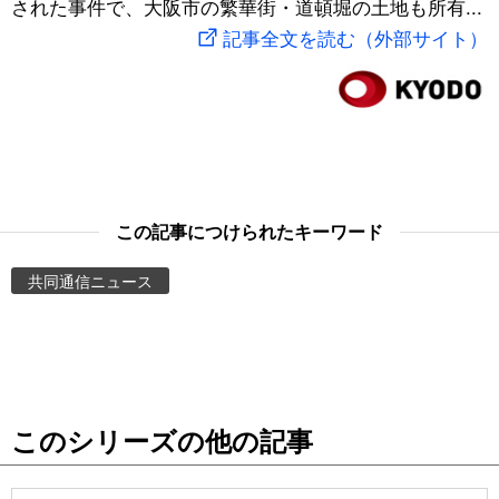
された事件で、大阪市の繁華街・道頓堀の土地も所有...
スポーツ・東京2020
文化
動画/Live
記事全文を読む（外部サイト）
科学・技術
Books
暮らし
Cinema
スポーツ・東京2020
Topics
この記事につけられたキーワード
共同通信ニュース
Images
People
東京
このシリーズの他の記事
お知らせ