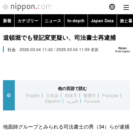
新着
カテゴリー
ニュース
In-depth
Japan Data
旅と暮
English
政治・外交
Topics
道頓堀でも登記変更疑い、司法書士再逮捕
简体字
News
経済・ビジネス
社会
2026.03.04 11:42 / 2026.03.04 11:59
Images
更新
繁體字
from Japan
カテゴリー
国際・海外
People
Français
政治・外交
ニュース
社会
東京
Español
他の言語で読む
経済・ビジネス
トップ
In-depth
文化
お知らせ
English
日本語
简体字
繁體字
Français
العربية
Español
العربية
Русский
国際
アーカイブ
Japan Data
科学・技術
Русский
社会
旅と暮らし
暮らし
地面師グループとみられる司法書士の男（34）らが逮捕