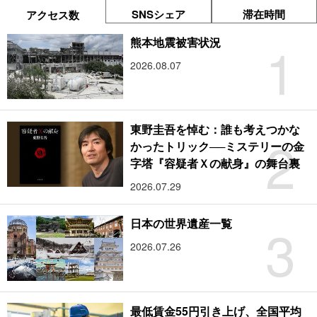
SNSシェア
滞在時間
アクセス数
1
熊本地震被害状況
2026.08.07
東野圭吾を悼む：誰も考えつかな
2
かったトリック──ミステリーの金
字塔『容疑者Ｘの献身』の舞台裏
2026.07.29
3
日本の世界遺産一覧
2026.07.26
最低賃金55円引き上げ、全国平均