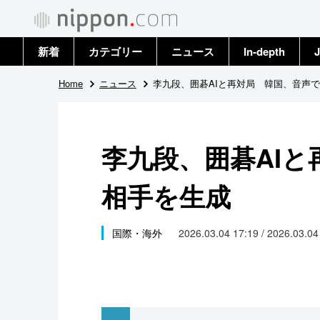
新着
カテゴリー
ニュース
In-depth
J
政治・外交
トップ
Home
ニュース
李九段、囲碁AIと再対局 韓国、音声
経済・ビジネス
アーカイブ
李九段、囲碁AI
国際
相手を生成
社会
文化
国際・海外
2026.03.04 17:19 / 2026.03.0
科学・技術
暮らし