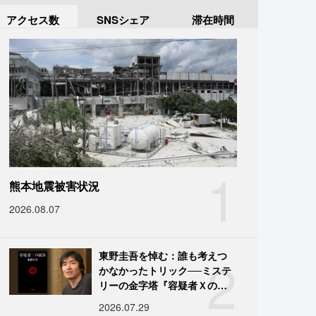
アクセス数
SNSシェア
滞在時間
1
熊本地震被害状況
2026.08.07
2
東野圭吾を悼む：誰も考えつ
かなかったトリック──ミステ
リーの金字塔『容疑者Ｘの献
身』の舞台裏
2026.07.29