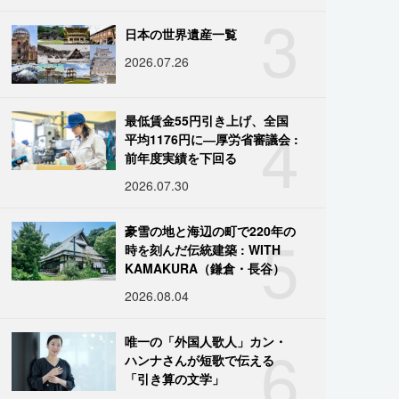
3
日本の世界遺産一覧
2026.07.26
4
最低賃金55円引き上げ、全国
平均1176円に―厚労省審議会 :
前年度実績を下回る
2026.07.30
5
豪雪の地と海辺の町で220年の
時を刻んだ伝統建築 : WITH
KAMAKURA（鎌倉・長谷）
2026.08.04
6
唯一の「外国人歌人」カン・
ハンナさんが短歌で伝える
「引き算の文学」