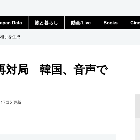
apan Data
旅と暮らし
動画/Live
Books
Cin
で相手を生成
と再対局 韓国、音声で
4 17:35
更新