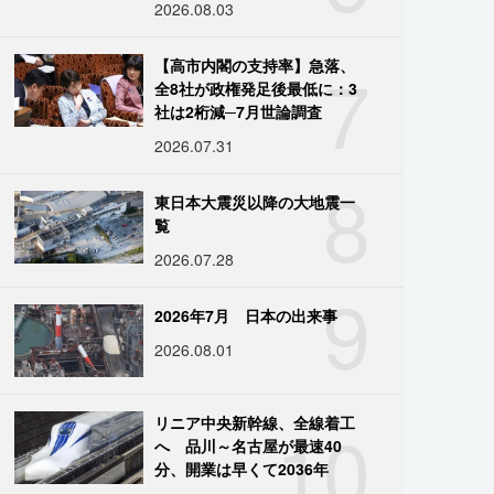
2026.08.03
7
【高市内閣の支持率】急落、
全8社が政権発足後最低に：3
社は2桁減─7月世論調査
2026.07.31
8
東日本大震災以降の大地震一
覧
2026.07.28
9
2026年7月 日本の出来事
2026.08.01
10
リニア中央新幹線、全線着工
へ 品川～名古屋が最速40
分、開業は早くて2036年