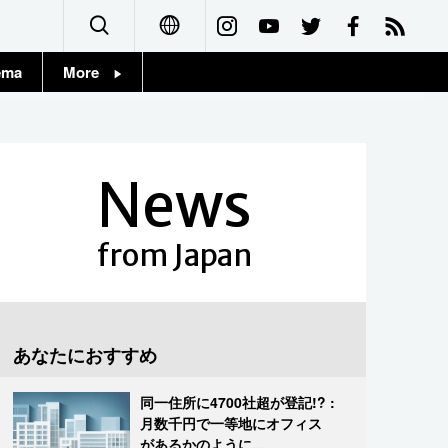
ema
More
English
Topics
简体字
Images
News
繁體字
People
Français
from Japan
東京
Español
お知らせ
العربية
あなたにおすすめ
Русский
同一住所に4700社超が登記!? :
月数千円で一等地にオフィス
があるかのように...