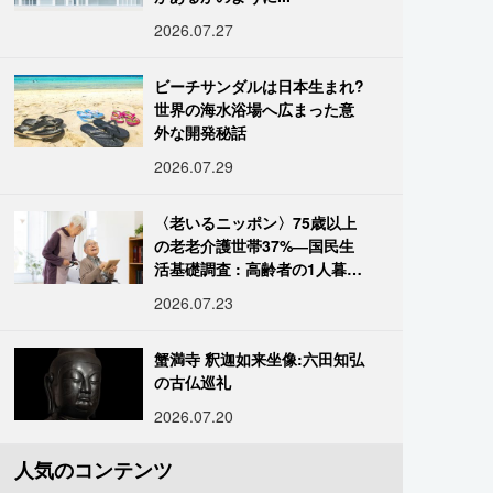
2026.07.27
ビーチサンダルは日本生まれ?
世界の海水浴場へ広まった意
外な開発秘話
2026.07.29
〈老いるニッポン〉75歳以上
の老老介護世帯37%―国民生
活基礎調査 : 高齢者の1人暮ら
し933万人超
2026.07.23
蟹満寺 釈迦如来坐像:六田知弘
の古仏巡礼
2026.07.20
人気のコンテンツ