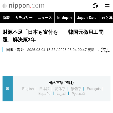
新着
カテゴリー
ニュース
In-depth
Japan Data
旅と暮
English
政治・外交
Topics
財源不足「日本も寄付を」 韓国元徴用工問
简体字
題、解決策3年
経済・ビジネス
Images
繁體字
カテゴリー
News
国際・海外
2026.03.04 18:55 / 2026.03.04 20:47
更新
from Japan
国際・海外
People
Français
政治・外交
ニュース
社会
東京
Español
経済・ビジネス
トップ
In-depth
文化
お知らせ
العربية
他の言語で読む
English
日本語
简体字
繁體字
Français
国際
アーカイブ
Japan Data
科学・技術
Español
العربية
Русский
Русский
社会
旅と暮らし
暮らし