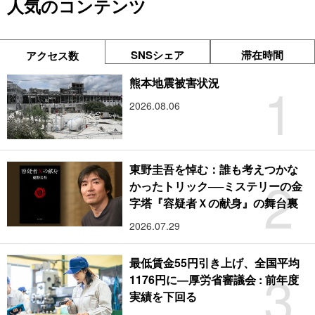
人気のコンテンツ
SNSシェア
滞在時間
アクセス数
1
熊本地震被害状況
2026.08.06
東野圭吾を悼む：誰も考えつかな
2
かったトリック──ミステリーの金
字塔『容疑者Ｘの献身』の舞台裏
2026.07.29
最低賃金55円引き上げ、全国平均
3
1176円に―厚労省審議会 : 前年度
実績を下回る