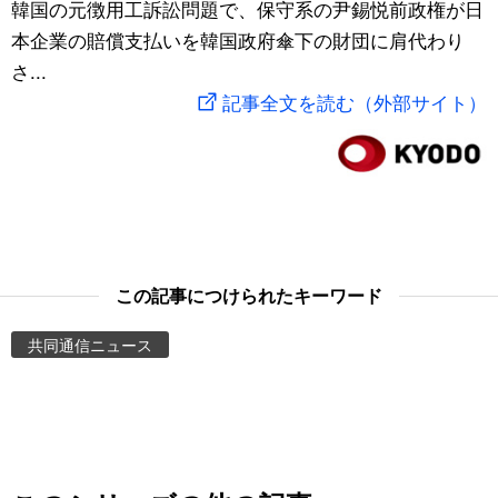
韓国の元徴用工訴訟問題で、保守系の尹錫悦前政権が日
スポーツ・東京2020
文化
動画/Live
本企業の賠償支払いを韓国政府傘下の財団に肩代わり
さ...
科学・技術
Books
記事全文を読む（外部サイト）
暮らし
Cinema
スポーツ・東京2020
Topics
Images
この記事につけられたキーワード
共同通信ニュース
People
東京
お知らせ