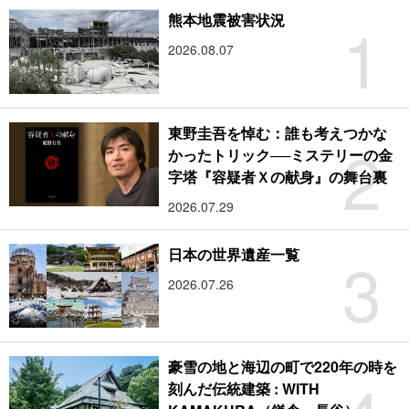
1
熊本地震被害状況
2026.08.07
東野圭吾を悼む：誰も考えつかな
2
かったトリック──ミステリーの金
字塔『容疑者Ｘの献身』の舞台裏
2026.07.29
3
日本の世界遺産一覧
2026.07.26
豪雪の地と海辺の町で220年の時を
刻んだ伝統建築 : WITH