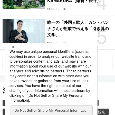
4
KAMAKURA（鎌倉・長谷）
2026.08.04
唯一の「外国人歌人」カン・ハン
5
ナさんが短歌で伝える「引き算の
文学」
2026.08.03
もっと見る
注目のキーワード
共同通信ニュース
和食
食材
スパイス
香辛料
時事通信ニュース
乾物
旅
観光