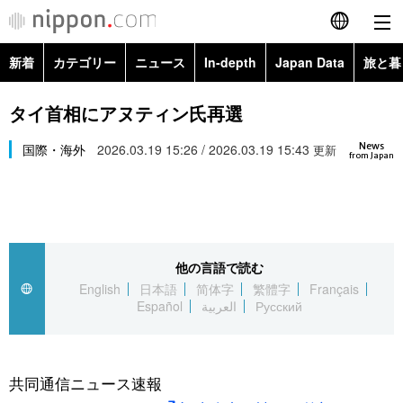
新着
カテゴリー
ニュース
In-depth
Japan Data
旅と暮
English
政治・外交
Topics
タイ首相にアヌティン氏再選
简体字
News
経済・ビジネス
国際・海外
2026.03.19 15:26 / 2026.03.19 15:43
Images
更新
繁體字
from Japan
カテゴリー
国際・海外
People
Français
政治・外交
ニュース
社会
東京
Español
他の言語で読む
経済・ビジネス
トップ
In-depth
文化
お知らせ
English
日本語
简体字
繁體字
Français
العربية
Español
العربية
Русский
国際
アーカイブ
Japan Data
科学・技術
Русский
社会
旅と暮らし
暮らし
共同通信ニュース速報