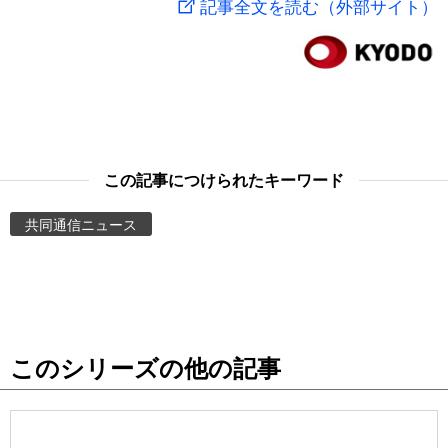
記事全文を読む（外部サイト）
スポーツ・東京2020
文化
動画/Live
科学・技術
Books
暮らし
Cinema
この記事につけられたキーワード
スポーツ・東京2020
Topics
共同通信ニュース
Images
People
このシリーズの他の記事
東京
お知らせ