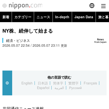
新着
カテゴリー
ニュース
In-depth
Japan Data
旅と暮
English
政治・外交
Topics
NY株、続伸して始まる
简体字
News
経済・ビジネス
経済・ビジネス
Images
繁體字
from Japan
2026.05.07 22:54 / 2026.05.07 23:11
更新
カテゴリー
国際・海外
People
Français
政治・外交
ニュース
社会
東京
Español
経済・ビジネス
トップ
In-depth
他の言語で読む
文化
お知らせ
العربية
English
日本語
简体字
繁體字
Français
Español
العربية
Русский
国際
アーカイブ
Japan Data
科学・技術
Русский
社会
旅と暮らし
暮らし
共同通信ニュース速報