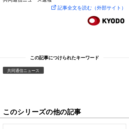
記事全文を読む（外部サイト）
スポーツ・東京2020
文化
動画/Live
科学・技術
Books
暮らし
Cinema
この記事につけられたキーワード
スポーツ・東京2020
Topics
共同通信ニュース
Images
People
東京
このシリーズの他の記事
お知らせ