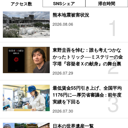
SNSシェア
滞在時間
アクセス数
1
熊本地震被害状況
2026.08.06
東野圭吾を悼む：誰も考えつかな
2
かったトリック──ミステリーの金
字塔『容疑者Ｘの献身』の舞台裏
2026.07.29
最低賃金55円引き上げ、全国平均
3
1176円に―厚労省審議会 : 前年度
実績を下回る
2026.07.30
日本の世界遺産一覧