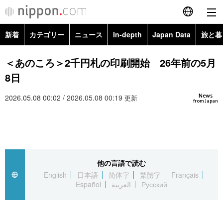
新着
カテゴリー
ニュース
In-depth
Japan Data
旅と暮
English
政治・外交
Topics
＜あのころ＞2千円札の印刷開始 26年前の5月
简体字
8日
経済・ビジネス
Images
繁體字
カテゴリー
News
2026.05.08 00:02 / 2026.05.08 00:19
更新
from Japan
国際・海外
People
Français
政治・外交
ニュース
社会
東京
Español
経済・ビジネス
トップ
In-depth
文化
お知らせ
العربية
他の言語で読む
English
日本語
简体字
繁體字
Français
国際
アーカイブ
Japan Data
科学・技術
Español
العربية
Русский
Русский
社会
旅と暮らし
暮らし