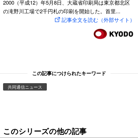
2000（平成12）年5月8日、大蔵省印刷局は東京都北区
スポーツ・東京2020
文化
動画/Live
の滝野川工場で2千円札の印刷を開始した。首里...
記事全文を読む（外部サイト）
科学・技術
Books
暮らし
Cinema
スポーツ・東京2020
Topics
この記事につけられたキーワード
Images
共同通信ニュース
People
東京
このシリーズの他の記事
お知らせ