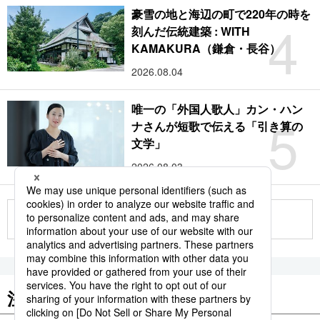
豪雪の地と海辺の町で220年の時を
4
刻んだ伝統建築 : WITH
KAMAKURA（鎌倉・長谷）
2026.08.04
唯一の「外国人歌人」カン・ハン
5
ナさんが短歌で伝える「引き算の
文学」
2026.08.03
もっと見る
注目のキーワード