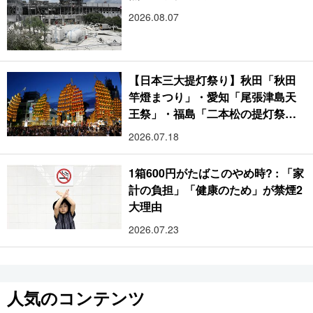
2026.08.07
【日本三大提灯祭り】秋田「秋田
竿燈まつり」・愛知「尾張津島天
王祭」・福島「二本松の提灯祭
り」:おびただしい灯火が夜空を照
2026.07.18
らす光の祭典
1箱600円がたばこのやめ時? : 「家
計の負担」「健康のため」が禁煙2
大理由
2026.07.23
人気のコンテンツ