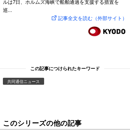
ルは7日、ホルムズ海峡で船舶通過を支援する措置を
スポーツ・東京2020
文化
動画/Live
巡...
記事全文を読む（外部サイト）
科学・技術
Books
暮らし
Cinema
スポーツ・東京2020
Topics
この記事につけられたキーワード
Images
共同通信ニュース
People
東京
このシリーズの他の記事
お知らせ