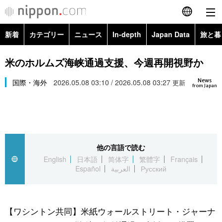
新着
カテゴリー
ニュース
In-depth
Japan Data
旅と暮
English
政治・外交
Topics
米のホルムズ海峡通過支援、今週再開視野か
简体字
News
経済・ビジネス
国際・海外
2026.05.08 03:10 / 2026.05.08 03:27
Images
更新
繁體字
from Japan
カテゴリー
国際・海外
People
Français
政治・外交
ニュース
社会
東京
Español
他の言語で読む
経済・ビジネス
トップ
In-depth
文化
お知らせ
English
日本語
简体字
繁體字
Français
العربية
Español
العربية
Русский
国際
アーカイブ
Japan Data
科学・技術
Русский
社会
旅と暮らし
暮らし
【ワシントン共同】米紙ウォールストリート・ジャーナ