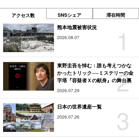
SNSシェア
滞在時間
アクセス数
1
熊本地震被害状況
2026.08.07
東野圭吾を悼む：誰も考えつかな
2
かったトリック──ミステリーの金
字塔『容疑者Ｘの献身』の舞台裏
2026.07.29
3
日本の世界遺産一覧
2026.07.26