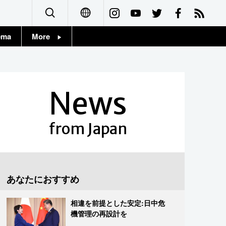
ema
More
English
Topics
简体字
Images
News
繁體字
People
Français
from Japan
東京
Español
お知らせ
العربية
あなたにおすすめ
Русский
相違を前提とした安定:日中危
機管理の再設計を