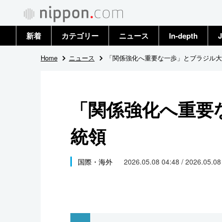
新着
カテゴリー
ニュース
In-depth
J
政治・外交
トップ
Home
ニュース
「関係強化へ重要な一歩」とブラジル大
経済・ビジネス
アーカイブ
「関係強化へ重要
国際
統領
社会
文化
国際・海外
2026.05.08 04:48 / 2026.05.0
科学・技術
暮らし