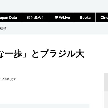
apan Data
旅と暮らし
動画/Live
Books
Cin
統領
な一歩」とブラジル大
8 05:05
更新