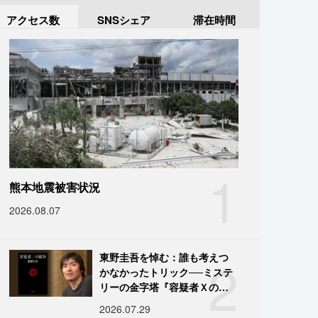
アクセス数
SNSシェア
滞在時間
1
熊本地震被害状況
2026.08.07
2
東野圭吾を悼む：誰も考えつ
かなかったトリック──ミステ
リーの金字塔『容疑者Ｘの献
身』の舞台裏
2026.07.29