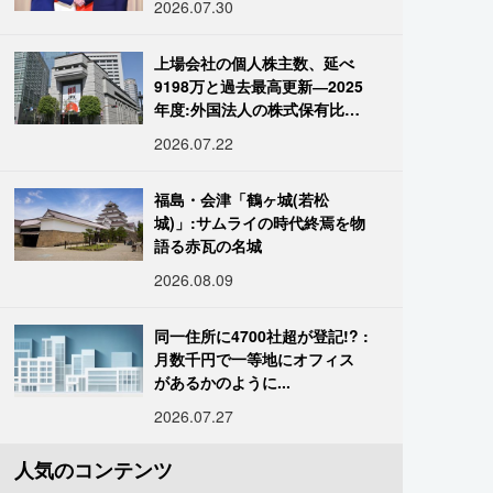
2026.07.30
上場会社の個人株主数、延べ
9198万と過去最高更新―2025
年度:外国法人の株式保有比率
は34.7%に
2026.07.22
福島・会津「鶴ヶ城(若松
城)」:サムライの時代終焉を物
語る赤瓦の名城
2026.08.09
同一住所に4700社超が登記!? :
月数千円で一等地にオフィス
があるかのように...
2026.07.27
人気のコンテンツ