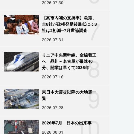
2026.07.30
7
【高市内閣の支持率】急落、
全8社が政権発足後最低に：3
社は2桁減─7月世論調査
2026.07.31
8
リニア中央新幹線、全線着工
へ 品川～名古屋が最速40
分、開業は早くて2036年
2026.07.16
9
東日本大震災以降の大地震一
覧
2026.07.28
10
2026年7月 日本の出来事
2026.08.01