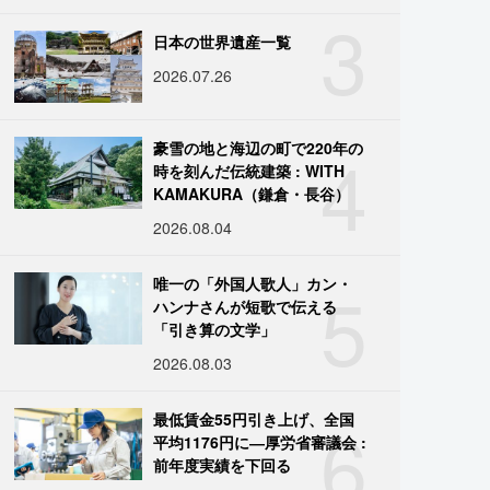
3
日本の世界遺産一覧
2026.07.26
4
豪雪の地と海辺の町で220年の
時を刻んだ伝統建築 : WITH
KAMAKURA（鎌倉・長谷）
2026.08.04
5
唯一の「外国人歌人」カン・
ハンナさんが短歌で伝える
「引き算の文学」
2026.08.03
6
最低賃金55円引き上げ、全国
平均1176円に―厚労省審議会 :
前年度実績を下回る