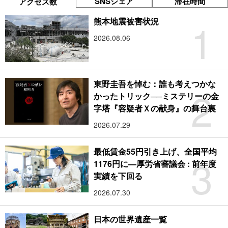
SNSシェア
滞在時間
アクセス数
1
熊本地震被害状況
2026.08.06
東野圭吾を悼む：誰も考えつかな
2
かったトリック──ミステリーの金
字塔『容疑者Ｘの献身』の舞台裏
2026.07.29
最低賃金55円引き上げ、全国平均
3
1176円に―厚労省審議会 : 前年度
実績を下回る
2026.07.30
日本の世界遺産一覧