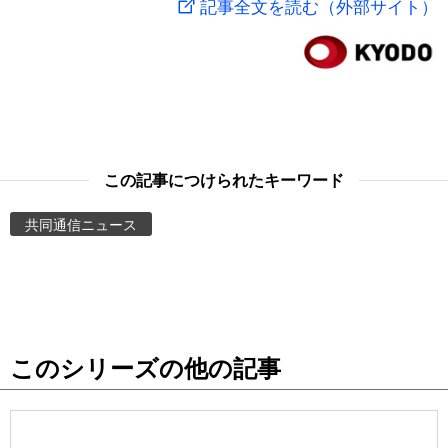
記事全文を読む（外部サイト）
スポーツ・東京2020
文化
動画/Live
科学・技術
Books
暮らし
Cinema
この記事につけられたキーワード
スポーツ・東京2020
Topics
共同通信ニュース
Images
People
このシリーズの他の記事
東京
お知らせ