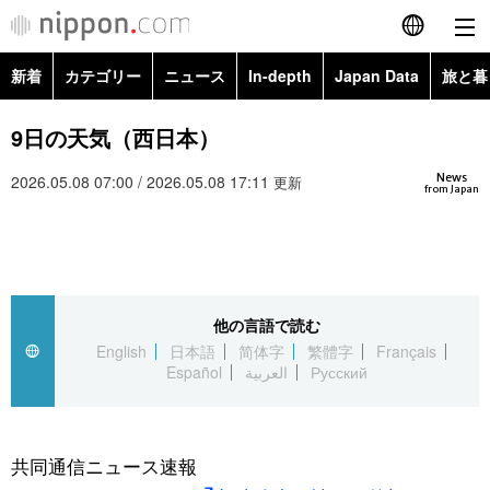
新着
カテゴリー
ニュース
In-depth
Japan Data
旅と暮
English
政治・外交
Topics
9日の天気（西日本）
简体字
News
2026.05.08 07:00 / 2026.05.08 17:11
経済・ビジネス
Images
更新
繁體字
from Japan
カテゴリー
国際・海外
People
Français
政治・外交
ニュース
社会
東京
Español
他の言語で読む
経済・ビジネス
トップ
In-depth
文化
お知らせ
English
日本語
简体字
繁體字
Français
العربية
Español
العربية
Русский
国際
アーカイブ
Japan Data
科学・技術
Русский
社会
旅と暮らし
暮らし
共同通信ニュース速報