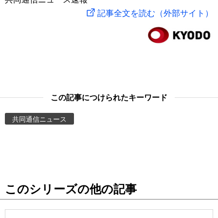
記事全文を読む（外部サイト）
スポーツ・東京2020
文化
動画/Live
科学・技術
Books
暮らし
Cinema
この記事につけられたキーワード
スポーツ・東京2020
Topics
共同通信ニュース
Images
People
東京
このシリーズの他の記事
お知らせ