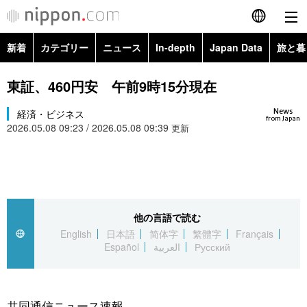
新着
カテゴリー
ニュース
In-depth
Japan Data
旅と暮
English
政治・外交
Topics
東証、460円安 午前9時15分現在
简体字
News
経済・ビジネス
経済・ビジネス
Images
繁體字
from Japan
2026.05.08 09:23 / 2026.05.08 09:39
更新
カテゴリー
国際・海外
People
Français
政治・外交
ニュース
社会
東京
Español
経済・ビジネス
トップ
In-depth
他の言語で読む
文化
お知らせ
العربية
English
日本語
简体字
繁體字
Français
Español
العربية
Русский
国際
アーカイブ
Japan Data
科学・技術
Русский
社会
旅と暮らし
暮らし
共同通信ニュース速報