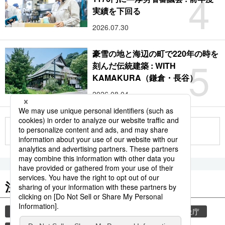
4
実績を下回る
2026.07.30
豪雪の地と海辺の町で220年の時を
5
刻んだ伝統建築 : WITH
KAMAKURA（鎌倉・長谷）
2026.08.04
もっと見る
注目のキーワード
共同通信ニュース
気象・災害
災害
気象庁