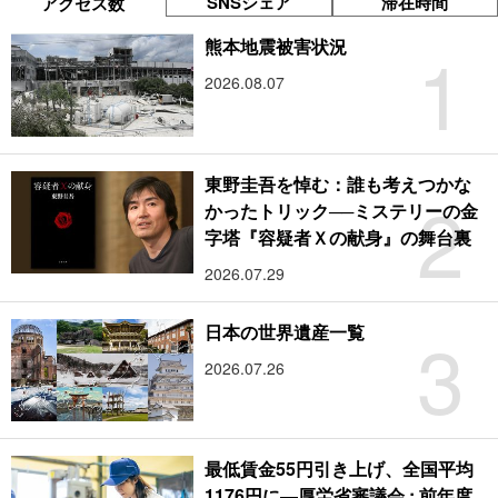
SNSシェア
滞在時間
アクセス数
1
熊本地震被害状況
2026.08.07
東野圭吾を悼む：誰も考えつかな
2
かったトリック──ミステリーの金
字塔『容疑者Ｘの献身』の舞台裏
2026.07.29
3
日本の世界遺産一覧
2026.07.26
最低賃金55円引き上げ、全国平均
1176円に―厚労省審議会 : 前年度