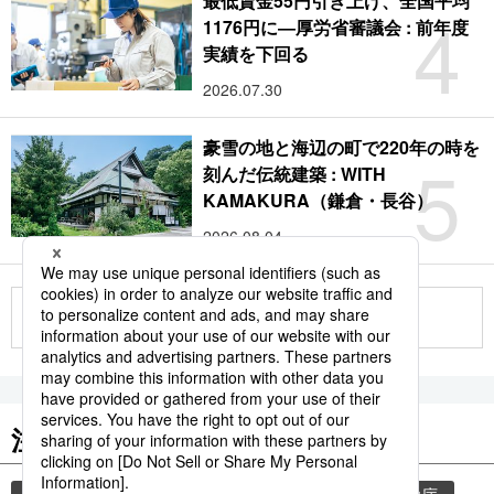
最低賃金55円引き上げ、全国平均
4
1176円に―厚労省審議会 : 前年度
実績を下回る
2026.07.30
豪雪の地と海辺の町で220年の時を
5
刻んだ伝統建築 : WITH
KAMAKURA（鎌倉・長谷）
2026.08.04
もっと見る
注目のキーワード