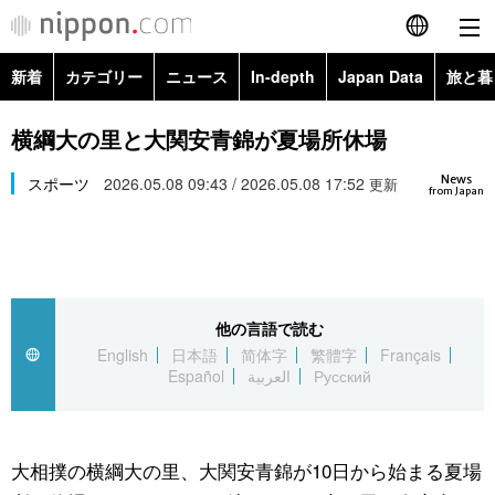
新着
カテゴリー
ニュース
In-depth
Japan Data
旅と暮
English
政治・外交
Topics
横綱大の里と大関安青錦が夏場所休場
简体字
News
経済・ビジネス
スポーツ
2026.05.08 09:43 / 2026.05.08 17:52
Images
更新
繁體字
from Japan
カテゴリー
国際・海外
People
Français
政治・外交
ニュース
社会
東京
Español
他の言語で読む
経済・ビジネス
トップ
In-depth
文化
お知らせ
English
日本語
简体字
繁體字
Français
العربية
Español
العربية
Русский
国際
アーカイブ
Japan Data
科学・技術
Русский
社会
旅と暮らし
暮らし
大相撲の横綱大の里、大関安青錦が10日から始まる夏場