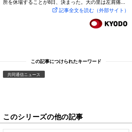
所を休場することが8日、決まった。大の里は左肩痛...
スポーツ・東京2020
文化
動画/Live
記事全文を読む（外部サイト）
科学・技術
Books
暮らし
Cinema
スポーツ・東京2020
Topics
この記事につけられたキーワード
共同通信ニュース
Images
People
東京
このシリーズの他の記事
お知らせ