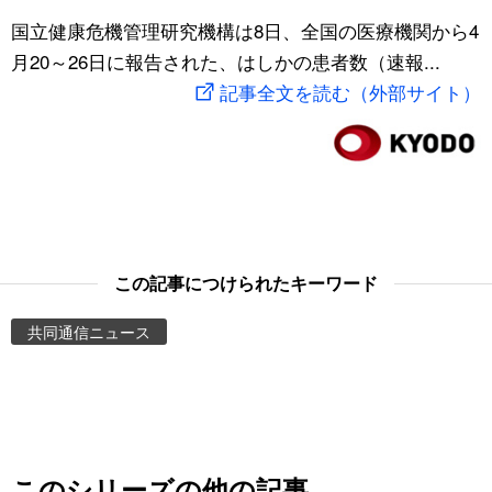
スポーツ・東京2020
国立健康危機管理研究機構は8日、全国の医療機関から4
文化
動画/Live
月20～26日に報告された、はしかの患者数（速報...
記事全文を読む（外部サイト）
科学・技術
Books
暮らし
Cinema
スポーツ・東京2020
Topics
Images
この記事につけられたキーワード
共同通信ニュース
People
東京
お知らせ
このシリーズの他の記事