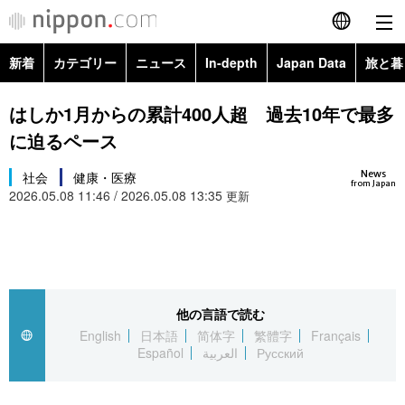
新着
カテゴリー
ニュース
In-depth
Japan Data
旅と暮
English
政治・外交
Topics
はしか1月からの累計400人超 過去10年で最多
简体字
に迫るペース
経済・ビジネス
Images
繁體字
カテゴリー
News
社会
健康・医療
from Japan
2026.05.08 11:46 / 2026.05.08 13:35
国際・海外
更新
People
Français
政治・外交
ニュース
社会
東京
Español
経済・ビジネス
トップ
In-depth
文化
お知らせ
العربية
他の言語で読む
国際
アーカイブ
Japan Data
科学・技術
English
日本語
简体字
繁體字
Français
Русский
Español
العربية
Русский
社会
旅と暮らし
暮らし