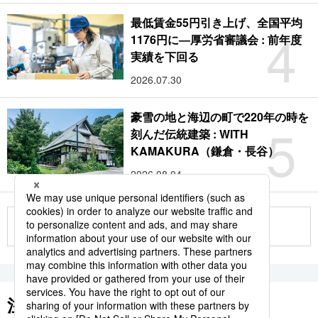
最低賃金55円引き上げ、全国平均
4
1176円に―厚労省審議会 : 前年度
実績を下回る
2026.07.30
豪雪の地と海辺の町で220年の時を
5
刻んだ伝統建築 : WITH
KAMAKURA（鎌倉・長谷）
2026.08.04
もっと見る
注目のキーワード