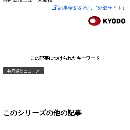
記事全文を読む（外部サイト）
スポーツ・東京2020
文化
動画/Live
科学・技術
Books
暮らし
Cinema
この記事につけられたキーワード
スポーツ・東京2020
Topics
共同通信ニュース
Images
People
東京
このシリーズの他の記事
お知らせ