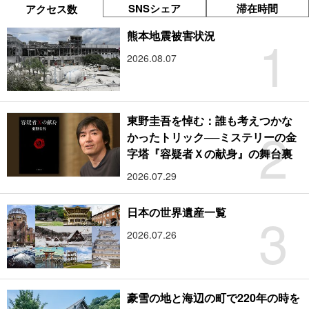
SNSシェア
滞在時間
アクセス数
1
熊本地震被害状況
2026.08.07
東野圭吾を悼む：誰も考えつかな
2
かったトリック──ミステリーの金
字塔『容疑者Ｘの献身』の舞台裏
2026.07.29
3
日本の世界遺産一覧
2026.07.26
豪雪の地と海辺の町で220年の時を