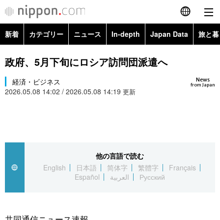
新着
カテゴリー
ニュース
In-depth
Japan Data
旅と暮
English
政治・外交
Topics
政府、5月下旬にロシア訪問団派遣へ
简体字
News
経済・ビジネス
経済・ビジネス
Images
繁體字
from Japan
2026.05.08 14:02 / 2026.05.08 14:19
更新
カテゴリー
国際・海外
People
Français
政治・外交
ニュース
社会
東京
Español
経済・ビジネス
トップ
In-depth
他の言語で読む
文化
お知らせ
العربية
English
日本語
简体字
繁體字
Français
Español
العربية
Русский
国際
アーカイブ
Japan Data
科学・技術
Русский
社会
旅と暮らし
暮らし
共同通信ニュース速報