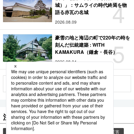
4
城）」：サムライの時代終焉を物
語る赤瓦の名城
2026.08.09
豪雪の地と海辺の町で220年の時を
5
刻んだ伝統建築 : WITH
KAMAKURA（鎌倉・長谷）
2026.08.04
もっと見る
注目のキーワード
共同通信ニュース
時事通信ニュース
気象・災害