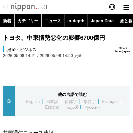
新着
カテゴリー
ニュース
In-depth
Japan Data
旅と暮
English
政治・外交
Topics
トヨタ、中東情勢悪化の影響6700億円
简体字
News
経済・ビジネス
経済・ビジネス
Images
繁體字
from Japan
2026.05.08 14:21 / 2026.05.08 14:50
更新
カテゴリー
国際・海外
People
Français
政治・外交
ニュース
社会
東京
Español
経済・ビジネス
トップ
In-depth
他の言語で読む
文化
お知らせ
العربية
English
日本語
简体字
繁體字
Français
Español
العربية
Русский
国際
アーカイブ
Japan Data
科学・技術
Русский
社会
旅と暮らし
暮らし
共同通信ニュース速報