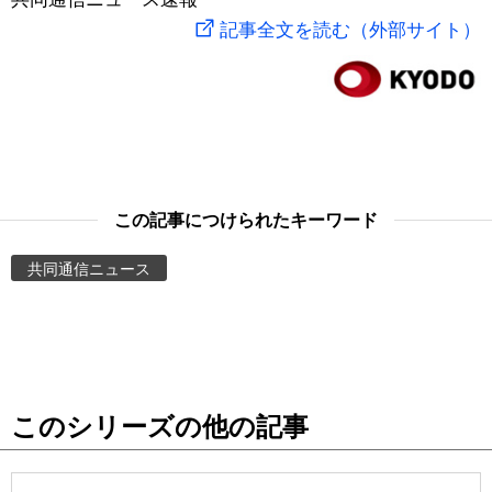
記事全文を読む（外部サイト）
スポーツ・東京2020
文化
動画/Live
科学・技術
Books
暮らし
Cinema
この記事につけられたキーワード
スポーツ・東京2020
Topics
共同通信ニュース
Images
People
東京
このシリーズの他の記事
お知らせ