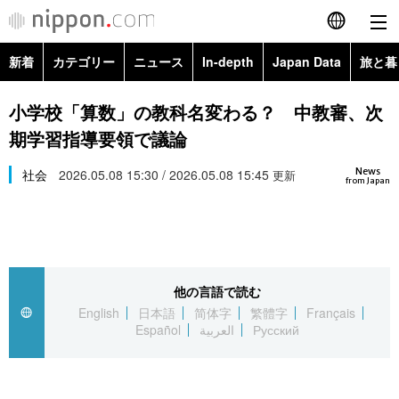
新着
カテゴリー
ニュース
In-depth
Japan Data
旅と暮
English
政治・外交
Topics
小学校「算数」の教科名変わる？ 中教審、次
简体字
期学習指導要領で議論
経済・ビジネス
Images
繁體字
カテゴリー
News
社会
2026.05.08 15:30 / 2026.05.08 15:45
更新
from Japan
国際・海外
People
Français
政治・外交
ニュース
社会
東京
Español
経済・ビジネス
トップ
In-depth
文化
お知らせ
العربية
他の言語で読む
English
日本語
简体字
繁體字
Français
国際
アーカイブ
Japan Data
科学・技術
Español
العربية
Русский
Русский
社会
旅と暮らし
暮らし