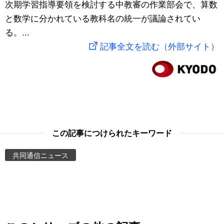
次期学習指導要領を検討する中教審の作業部会で、算数
スポーツ・東京2020
文化
動画/Live
と数学に分かれている教科名の統一が議論されてい
る。...
科学・技術
Books
記事全文を読む（外部サイト）
暮らし
Cinema
スポーツ・東京2020
Topics
Images
この記事につけられたキーワード
共同通信ニュース
People
東京
お知らせ