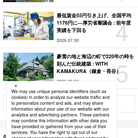
最低賃金55円引き上げ、全国平均
4
1176円に―厚労省審議会 : 前年度
実績を下回る
2026.07.30
豪雪の地と海辺の町で220年の時を
5
刻んだ伝統建築 : WITH
KAMAKURA（鎌倉・長谷）
2026.08.04
もっと見る
注目のキーワード