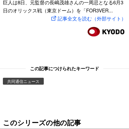
巨人は8日、元監督の長嶋茂雄さんの一周忌となる6月3
スポーツ・東京2020
文化
動画/Live
日のオリックス戦（東京ドーム）を「FOR3VER...
記事全文を読む（外部サイト）
科学・技術
Books
暮らし
Cinema
スポーツ・東京2020
Topics
この記事につけられたキーワード
Images
共同通信ニュース
People
東京
このシリーズの他の記事
お知らせ