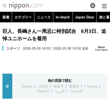
新着
カテゴリー
ニュース
In-depth
Japan Data
旅と暮
English
政治・外交
Topics
巨人、長嶋さん一周忌に特別試合 6月3日、追
简体字
悼ユニホームを着用
経済・ビジネス
Images
繁體字
カテゴリー
News
スポーツ
2026.05.08 16:03 / 2026.05.08 18:52
更新
from Japan
国際・海外
People
Français
政治・外交
ニュース
社会
東京
Español
経済・ビジネス
トップ
In-depth
文化
お知らせ
العربية
他の言語で読む
English
日本語
简体字
繁體字
Français
国際
アーカイブ
Japan Data
科学・技術
Español
العربية
Русский
Русский
社会
旅と暮らし
暮らし