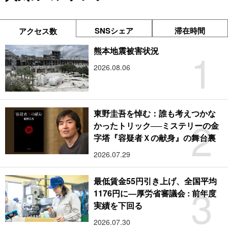
SNSシェア
滞在時間
アクセス数
1
熊本地震被害状況
2026.08.06
東野圭吾を悼む：誰も考えつかな
2
かったトリック──ミステリーの金
字塔『容疑者Ｘの献身』の舞台裏
2026.07.29
最低賃金55円引き上げ、全国平均
3
1176円に―厚労省審議会 : 前年度
実績を下回る
2026.07.30