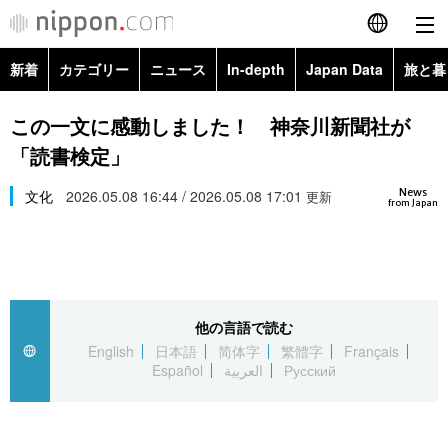
新着
カテゴリー
ニュース
In-depth
Japan Data
旅と暮
English
政治・外交
Topics
この一文に感動しました！ 神奈川新聞社が
简体字
「読書検定」
経済・ビジネス
Images
繁體字
カテゴリー
News
文化
2026.05.08 16:44 / 2026.05.08 17:01
更新
from Japan
国際・海外
People
Français
政治・外交
ニュース
社会
東京
Español
経済・ビジネス
トップ
In-depth
文化
お知らせ
العربية
他の言語で読む
English
日本語
简体字
繁體字
Français
国際
アーカイブ
Japan Data
科学・技術
Español
العربية
Русский
Русский
社会
旅と暮らし
暮らし