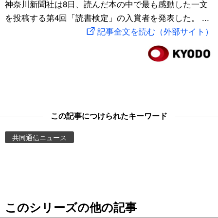
神奈川新聞社は8日、読んだ本の中で最も感動した一文
スポーツ・東京2020
文化
動画/Live
を投稿する第4回「読書検定」の入賞者を発表した。 ...
記事全文を読む（外部サイト）
科学・技術
Books
暮らし
Cinema
スポーツ・東京2020
Topics
この記事につけられたキーワード
Images
共同通信ニュース
People
東京
このシリーズの他の記事
お知らせ