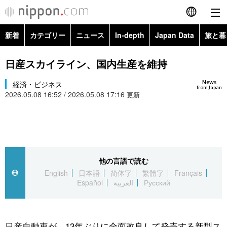
新着
カテゴリー
ニュース
In-depth
Japan Data
旅と暮
English
政治・外交
Topics
日産スカイライン、国内生産を維持
简体字
News
経済・ビジネス
経済・ビジネス
Images
繁體字
from Japan
2026.05.08 16:52 / 2026.05.08 17:16
更新
カテゴリー
国際・海外
People
Français
政治・外交
ニュース
社会
東京
Español
経済・ビジネス
トップ
In-depth
他の言語で読む
文化
お知らせ
العربية
English
日本語
简体字
繁體字
Français
Español
العربية
Русский
国際
アーカイブ
Japan Data
科学・技術
Русский
社会
旅と暮らし
暮らし
日産自動車が、13年ぶりに全面改良して発売する新型ス