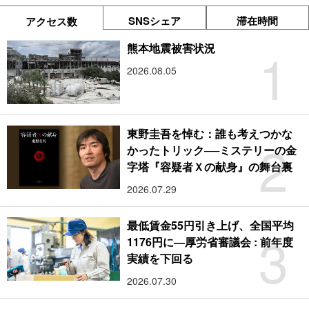
SNSシェア
滞在時間
アクセス数
1
熊本地震被害状況
2026.08.05
東野圭吾を悼む：誰も考えつかな
2
かったトリック──ミステリーの金
字塔『容疑者Ｘの献身』の舞台裏
2026.07.29
最低賃金55円引き上げ、全国平均
3
1176円に―厚労省審議会 : 前年度
実績を下回る
2026.07.30