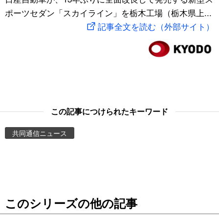
ポーツセダン「スカイライン」を栃木工場（栃木県上...
スポーツ・東京2020
文化
動画/Live
記事全文を読む（外部サイト）
科学・技術
Books
暮らし
Cinema
スポーツ・東京2020
Topics
この記事につけられたキーワード
Images
共同通信ニュース
People
東京
このシリーズの他の記事
お知らせ