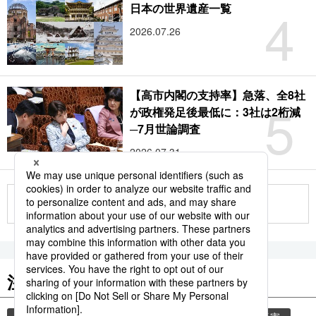
4
日本の世界遺産一覧
2026.07.26
【高市内閣の支持率】急落、全8社
5
が政権発足後最低に：3社は2桁減
─7月世論調査
2026.07.31
もっと見る
注目のキーワード