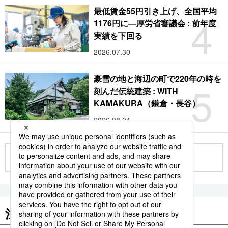
最低賃金55円引き上げ、全国平均
4
1176円に―厚労省審議会 : 前年度
実績を下回る
2026.07.30
豪雪の地と海辺の町で220年の時を
5
刻んだ伝統建築 : WITH
KAMAKURA（鎌倉・長谷）
2026.08.04
もっと見る
注目のキーワード