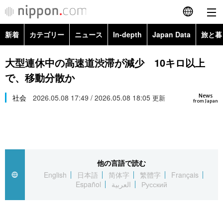
新着
カテゴリー
ニュース
In-depth
Japan Data
旅と暮
English
政治・外交
Topics
大型連休中の高速道渋滞が減少 10キロ以上
简体字
で、移動分散か
経済・ビジネス
Images
繁體字
カテゴリー
News
社会
2026.05.08 17:49 / 2026.05.08 18:05
更新
from Japan
国際・海外
People
Français
政治・外交
ニュース
社会
東京
Español
経済・ビジネス
トップ
In-depth
文化
お知らせ
العربية
他の言語で読む
English
日本語
简体字
繁體字
Français
国際
アーカイブ
Japan Data
科学・技術
Español
العربية
Русский
Русский
社会
旅と暮らし
暮らし