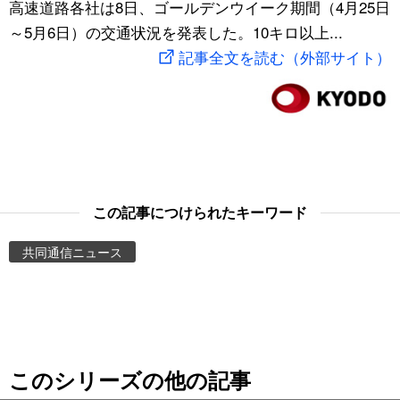
高速道路各社は8日、ゴールデンウイーク期間（4月25日
スポーツ・東京2020
文化
動画/Live
～5月6日）の交通状況を発表した。10キロ以上...
記事全文を読む（外部サイト）
科学・技術
Books
暮らし
Cinema
スポーツ・東京2020
Topics
この記事につけられたキーワード
Images
共同通信ニュース
People
東京
このシリーズの他の記事
お知らせ