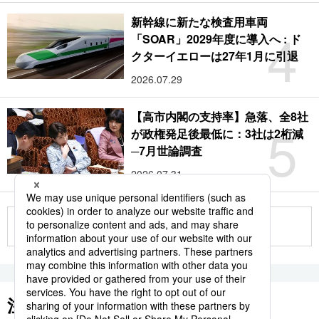
新幹線に新たな検査用車両
4
「SOAR」2029年度に導入へ : ド
クターイエローは27年1月に引退
2026.07.29
【高市内閣の支持率】急落、全8社
5
が政権発足後最低に：3社は2桁減
─7月世論調査
2026.07.31
もっと見る
注目のキーワード