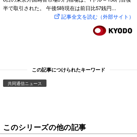
半で取引された。 午後5時現在は前日比57銭円...
スポーツ・東京2020
文化
動画/Live
記事全文を読む（外部サイト）
科学・技術
Books
暮らし
Cinema
スポーツ・東京2020
Topics
この記事につけられたキーワード
Images
共同通信ニュース
People
東京
このシリーズの他の記事
お知らせ