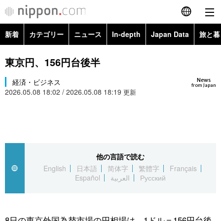
新着
カテゴリー
ニュース
In-depth
Japan Data
旅と暮
English
政治・外交
Topics
東京円、156円台後半
简体字
News
経済・ビジネス
経済・ビジネス
Images
繁體字
from Japan
2026.05.08 18:02 / 2026.05.08 18:19
更新
カテゴリー
国際・海外
People
Français
政治・外交
ニュース
社会
東京
Español
経済・ビジネス
トップ
In-depth
他の言語で読む
文化
お知らせ
العربية
English
日本語
简体字
繁體字
Français
Español
العربية
Русский
国際
アーカイブ
Japan Data
科学・技術
Русский
社会
旅と暮らし
暮らし
8日の東京外国為替市場の円相場は、1ドル＝156円台後