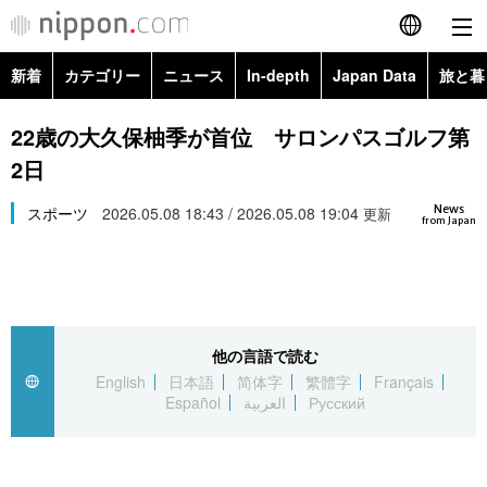
新着
カテゴリー
ニュース
In-depth
Japan Data
旅と暮
English
政治・外交
Topics
22歳の大久保柚季が首位 サロンパスゴルフ第
简体字
2日
経済・ビジネス
Images
繁體字
カテゴリー
News
スポーツ
2026.05.08 18:43 / 2026.05.08 19:04
更新
from Japan
国際・海外
People
Français
政治・外交
ニュース
社会
東京
Español
経済・ビジネス
トップ
In-depth
文化
お知らせ
العربية
他の言語で読む
English
日本語
简体字
繁體字
Français
国際
アーカイブ
Japan Data
科学・技術
Español
العربية
Русский
Русский
社会
旅と暮らし
暮らし