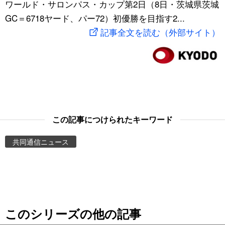
ワールド・サロンパス・カップ第2日（8日・茨城県茨城
スポーツ・東京2020
文化
動画/Live
GC＝6718ヤード、パー72）初優勝を目指す2...
記事全文を読む（外部サイト）
科学・技術
Books
暮らし
Cinema
スポーツ・東京2020
Topics
この記事につけられたキーワード
Images
共同通信ニュース
People
東京
このシリーズの他の記事
お知らせ