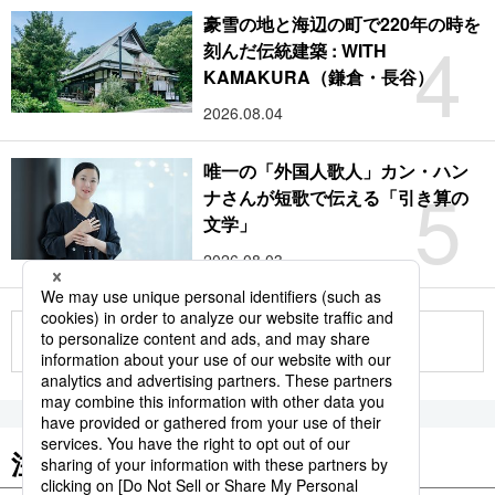
豪雪の地と海辺の町で220年の時を
4
刻んだ伝統建築 : WITH
KAMAKURA（鎌倉・長谷）
2026.08.04
唯一の「外国人歌人」カン・ハン
5
ナさんが短歌で伝える「引き算の
文学」
2026.08.03
もっと見る
注目のキーワード