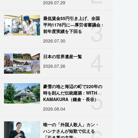
2026.07.29
3
最低賃金55円引き上げ、全国
平均1176円に―厚労省審議会 :
前年度実績を下回る
2026.07.30
4
日本の世界遺産一覧
2026.07.26
5
豪雪の地と海辺の町で220年の
時を刻んだ伝統建築 : WITH
KAMAKURA（鎌倉・長谷）
2026.08.04
6
唯一の「外国人歌人」カン・
ハンナさんが短歌で伝える
「引き算の文学」