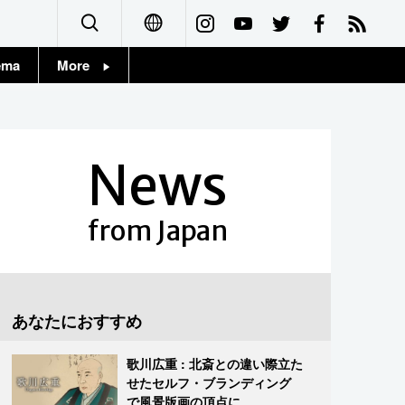
ema
More
English
Topics
简体字
Images
News
繁體字
People
Français
from Japan
東京
Español
お知らせ
العربية
あなたにおすすめ
Русский
歌川広重 : 北斎との違い際立た
せたセルフ・ブランディング
で風景版画の頂点に