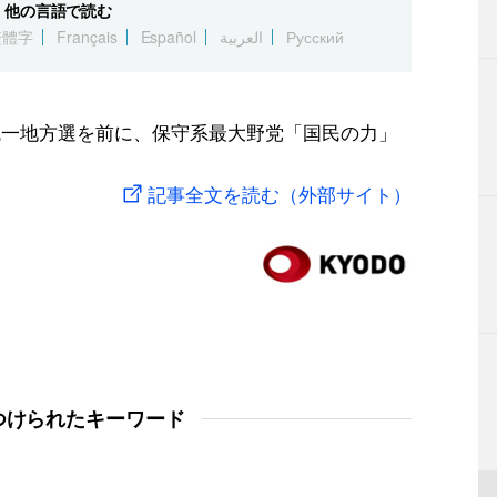
他の言語で読む
繁體字
Français
Español
العربية
Русский
統一地方選を前に、保守系最大野党「国民の力」
記事全文を読む（外部サイト）
つけられたキーワード