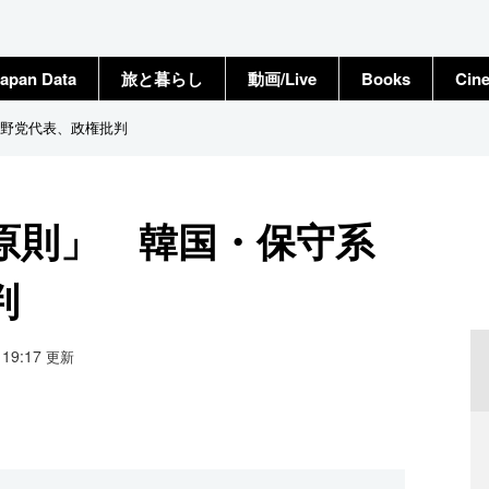
apan Data
旅と暮らし
動画/Live
Books
Cin
野党代表、政権批判
原則」 韓国・保守系
判
8 19:17
更新