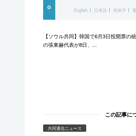
スポーツ・東京2020
English
日本語
简体字
【ソウル共同】韓国で6月3日投開票の
の張東赫代表が8日、...
この記事に
共同通信ニュース