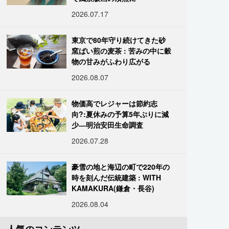
2026.07.17
東京で80年守り続けてきた砂
窯ばい煎の麦茶 : 苦みの中に穀
物の甘みがふわり広がる
2026.08.07
物価高でレジャーは節約志
向?:夏休みの予算5年ぶりに減
少―明治安田生命調査
2026.07.28
豪雪の地と海辺の町で220年の
時を刻んだ伝統建築 : WITH
KAMAKURA(鎌倉・長谷)
2026.08.04