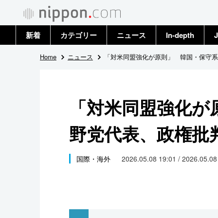
新着
カテゴリー
ニュース
In-depth
J
政治・外交
トップ
Home
ニュース
「対米同盟強化が原則」 韓国・保守系
経済・ビジネス
アーカイブ
「対米同盟強化が
国際
野党代表、政権批
社会
文化
国際・海外
2026.05.08 19:01 / 2026.05.0
科学・技術
暮らし