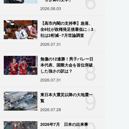
2026.08.03
7
【高市内閣の支持率】急落、
全8社が政権発足後最低に：3
社は2桁減─7月世論調査
2026.07.31
8
無傷の12連勝！男子バレー日
本代表、国際大会を首位突破
した強さの訳は？
2026.07.31
9
東日本大震災以降の大地震一
覧
2026.07.28
10
2026年7月 日本の出来事