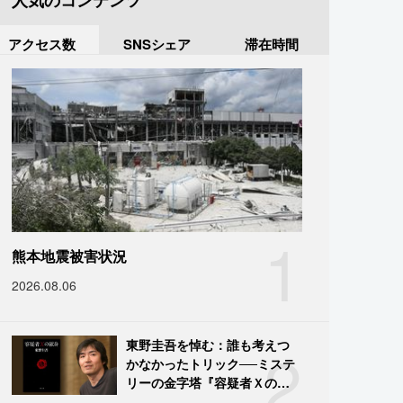
人気のコンテンツ
アクセス数
SNSシェア
滞在時間
1
熊本地震被害状況
2026.08.06
2
東野圭吾を悼む：誰も考えつ
かなかったトリック──ミステ
リーの金字塔『容疑者Ｘの献
身』の舞台裏