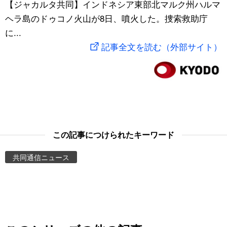
【ジャカルタ共同】インドネシア東部北マルク州ハルマ
スポーツ・東京2020
文化
動画/Live
ヘラ島のドゥコノ火山が8日、噴火した。捜索救助庁
に...
科学・技術
Books
記事全文を読む（外部サイト）
暮らし
Cinema
スポーツ・東京2020
Topics
Images
この記事につけられたキーワード
共同通信ニュース
People
東京
お知らせ