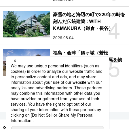
豪雪の地と海辺の町で220年の時を
4
刻んだ伝統建築 : WITH
KAMAKURA（鎌倉・長谷）
2026.08.04
福島・会津「鶴ヶ城（若松
5
城）」：サムライの時代終焉を物
語る赤瓦の名城
2026.08.09
もっと見る
注目のキーワード