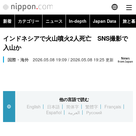
新着
カテゴリー
ニュース
In-depth
Japan Data
旅と暮
English
政治・外交
Topics
インドネシアで火山噴火2人死亡 SNS撮影で
简体字
入山か
経済・ビジネス
Images
繁體字
カテゴリー
News
国際・海外
2026.05.08 19:09 / 2026.05.08 19:25
更新
from Japan
国際・海外
People
Français
政治・外交
ニュース
社会
東京
Español
経済・ビジネス
トップ
In-depth
文化
お知らせ
العربية
他の言語で読む
English
日本語
简体字
繁體字
Français
国際
アーカイブ
Japan Data
科学・技術
Español
العربية
Русский
Русский
社会
旅と暮らし
暮らし