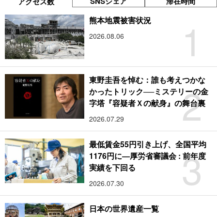
SNSシェア
滞在時間
アクセス数
1
熊本地震被害状況
2026.08.06
東野圭吾を悼む：誰も考えつかな
2
かったトリック──ミステリーの金
字塔『容疑者Ｘの献身』の舞台裏
2026.07.29
最低賃金55円引き上げ、全国平均
3
1176円に―厚労省審議会 : 前年度
実績を下回る
2026.07.30
日本の世界遺産一覧