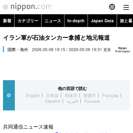
新着
カテゴリー
ニュース
In-depth
Japan Data
旅と暮
English
政治・外交
Topics
イラン軍が石油タンカー拿捕と地元報道
简体字
News
経済・ビジネス
国際・海外
2026.05.08 19:15 / 2026.05.08 19:31
Images
更新
繁體字
from Japan
カテゴリー
国際・海外
People
Français
政治・外交
ニュース
社会
東京
Español
他の言語で読む
経済・ビジネス
トップ
In-depth
文化
お知らせ
English
日本語
简体字
繁體字
Français
العربية
Español
العربية
Русский
国際
アーカイブ
Japan Data
科学・技術
Русский
社会
旅と暮らし
暮らし
共同通信ニュース速報