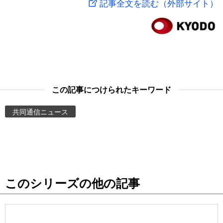
記事全文を読む（外部サイト）
スポーツ・東京2020
文化
動画/Live
科学・技術
Books
暮らし
Cinema
この記事につけられたキーワード
スポーツ・東京2020
Topics
共同通信ニュース
Images
People
このシリーズの他の記事
東京
お知らせ