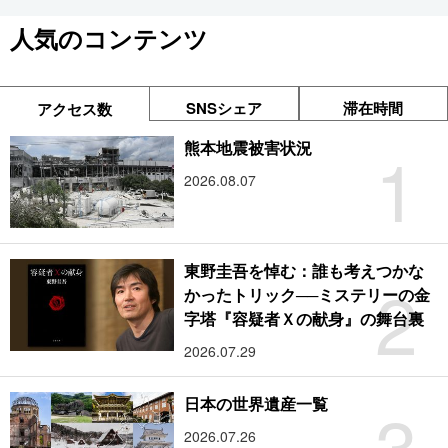
人気のコンテンツ
SNSシェア
滞在時間
アクセス数
1
熊本地震被害状況
2026.08.07
東野圭吾を悼む：誰も考えつかな
2
かったトリック──ミステリーの金
字塔『容疑者Ｘの献身』の舞台裏
2026.07.29
3
日本の世界遺産一覧
2026.07.26