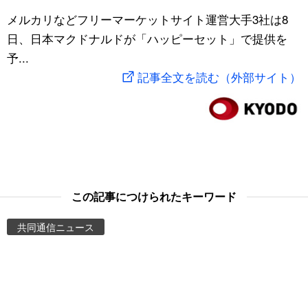
スポーツ・東京2020
メルカリなどフリーマーケットサイト運営大手3社は8
文化
動画/Live
日、日本マクドナルドが「ハッピーセット」で提供を
予...
科学・技術
Books
記事全文を読む（外部サイト）
暮らし
Cinema
スポーツ・東京2020
Topics
Images
この記事につけられたキーワード
People
共同通信ニュース
東京
お知らせ