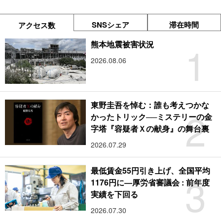
SNSシェア
滞在時間
アクセス数
1
熊本地震被害状況
2026.08.06
東野圭吾を悼む：誰も考えつかな
2
かったトリック──ミステリーの金
字塔『容疑者Ｘの献身』の舞台裏
2026.07.29
最低賃金55円引き上げ、全国平均
3
1176円に―厚労省審議会 : 前年度
実績を下回る
2026.07.30