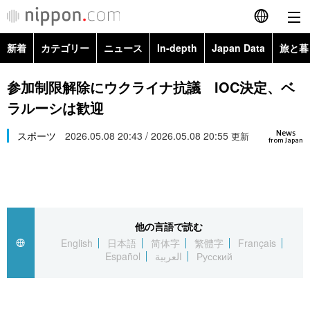
新着
カテゴリー
ニュース
In-depth
Japan Data
旅と暮
English
政治・外交
Topics
参加制限解除にウクライナ抗議 IOC決定、ベ
简体字
ラルーシは歓迎
経済・ビジネス
Images
繁體字
カテゴリー
News
スポーツ
2026.05.08 20:43 / 2026.05.08 20:55
更新
from Japan
国際・海外
People
Français
政治・外交
ニュース
社会
東京
Español
経済・ビジネス
トップ
In-depth
文化
お知らせ
العربية
他の言語で読む
English
日本語
简体字
繁體字
Français
国際
アーカイブ
Japan Data
科学・技術
Español
العربية
Русский
Русский
社会
旅と暮らし
暮らし