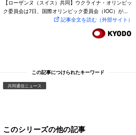
【ローザンヌ（スイス）共同】ウクライナ・オリンピッ
スポーツ・東京2020
文化
動画/Live
ク委員会は7日、国際オリンピック委員会（IOC）が...
記事全文を読む（外部サイト）
科学・技術
Books
暮らし
Cinema
スポーツ・東京2020
Topics
この記事につけられたキーワード
Images
共同通信ニュース
People
東京
このシリーズの他の記事
お知らせ