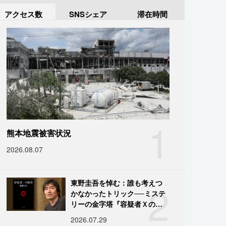
アクセス数
SNSシェア
滞在時間
1
熊本地震被害状況
2026.08.07
2
東野圭吾を悼む：誰も考えつ
かなかったトリック──ミステ
リーの金字塔『容疑者Ｘの献
身』の舞台裏
2026.07.29