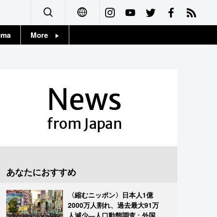
ema
More
English
Topics
简体字
Images
News
繁體字
People
Français
from Japan
東京
Español
お知らせ
العربية
あなたにおすすめ
Русский
〈縮むニッポン〉日本人1億
2000万人割れ、過去最大91万
人減少―人口動態調査 : 外国人