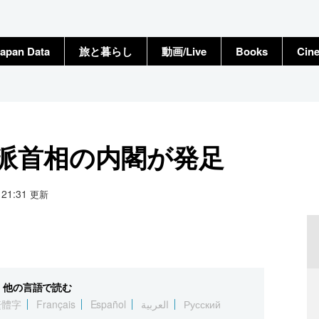
apan Data
旅と暮らし
動画/Live
Books
Cin
派首相の内閣が発足
8 21:31
更新
他の言語で読む
繁體字
Français
Español
العربية
Русский