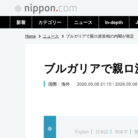
新着
カテゴリー
ニュース
In-depth
J
政治・外交
トップ
Home
ニュース
ブルガリアで親ロ派首相の内閣が発足
経済・ビジネス
アーカイブ
ブルガリアで親ロ
国際
社会
国際・海外
2026.05.08 21:15 / 2026.05.0
文化
科学・技術
暮らし
English
日本語
简体字