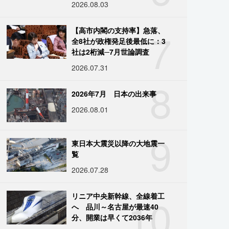
2026.08.03
7
【高市内閣の支持率】急落、
全8社が政権発足後最低に：3
社は2桁減─7月世論調査
2026.07.31
8
2026年7月 日本の出来事
2026.08.01
9
東日本大震災以降の大地震一
覧
2026.07.28
10
リニア中央新幹線、全線着工
へ 品川～名古屋が最速40
分、開業は早くて2036年