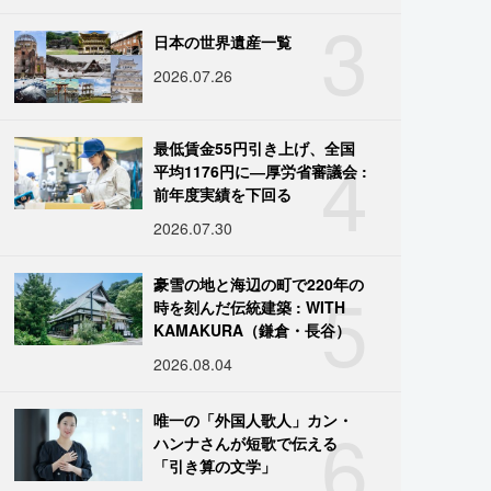
3
日本の世界遺産一覧
2026.07.26
4
最低賃金55円引き上げ、全国
平均1176円に―厚労省審議会 :
前年度実績を下回る
2026.07.30
5
豪雪の地と海辺の町で220年の
時を刻んだ伝統建築 : WITH
KAMAKURA（鎌倉・長谷）
2026.08.04
6
唯一の「外国人歌人」カン・
ハンナさんが短歌で伝える
「引き算の文学」