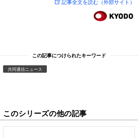
記事全文を読む（外部サイト）
スポーツ・東京2020
文化
動画/Live
科学・技術
Books
暮らし
Cinema
この記事につけられたキーワード
スポーツ・東京2020
Topics
共同通信ニュース
Images
People
このシリーズの他の記事
東京
お知らせ