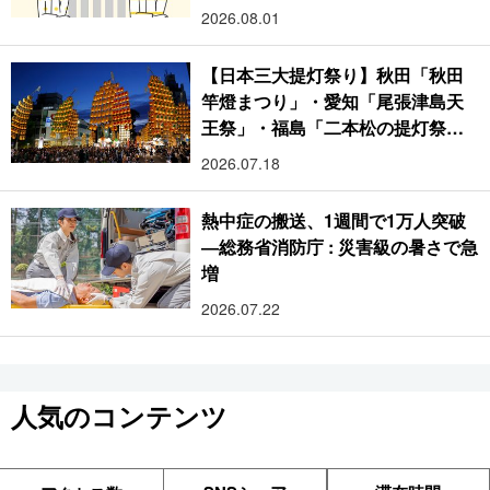
2026.08.01
【日本三大提灯祭り】秋田「秋田
竿燈まつり」・愛知「尾張津島天
王祭」・福島「二本松の提灯祭
り」:おびただしい灯火が夜空を照
2026.07.18
らす光の祭典
熱中症の搬送、1週間で1万人突破
―総務省消防庁 : 災害級の暑さで急
増
2026.07.22
人気のコンテンツ