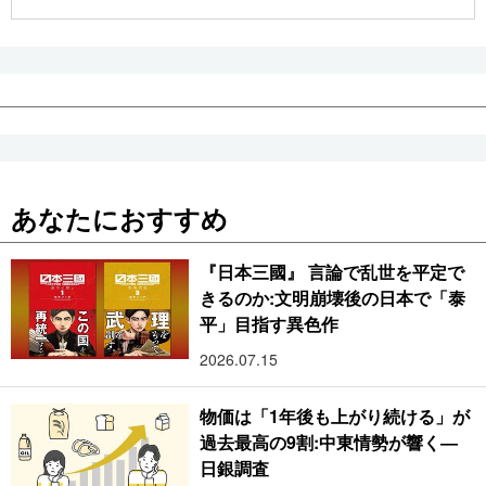
公式SNS
あなたにおすすめ
『日本三國』 言論で乱世を平定で
きるのか:文明崩壊後の日本で「泰
平」目指す異色作
2026.07.15
物価は「1年後も上がり続ける」が
過去最高の9割:中東情勢が響く―
日銀調査