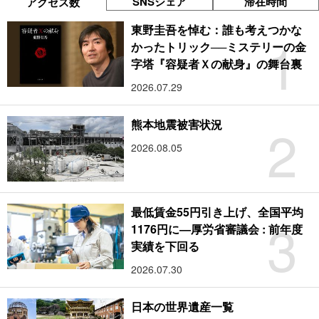
SNSシェア
滞在時間
アクセス数
東野圭吾を悼む：誰も考えつかな
1
かったトリック──ミステリーの金
字塔『容疑者Ｘの献身』の舞台裏
2026.07.29
2
熊本地震被害状況
2026.08.05
最低賃金55円引き上げ、全国平均
3
1176円に―厚労省審議会 : 前年度
実績を下回る
2026.07.30
日本の世界遺産一覧