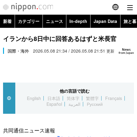
新着
カテゴリー
ニュース
In-depth
Japan Data
旅と暮
English
政治・外交
Topics
イランから8日中に回答あるはずと米長官
简体字
News
経済・ビジネス
国際・海外
2026.05.08 21:34 / 2026.05.08 21:51
Images
更新
繁體字
from Japan
カテゴリー
国際・海外
People
Français
政治・外交
ニュース
社会
東京
Español
他の言語で読む
経済・ビジネス
トップ
In-depth
文化
お知らせ
English
日本語
简体字
繁體字
Français
العربية
Español
العربية
Русский
国際
アーカイブ
Japan Data
科学・技術
Русский
社会
旅と暮らし
暮らし
共同通信ニュース速報