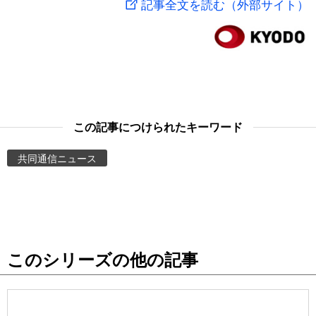
記事全文を読む（外部サイト）
スポーツ・東京2020
文化
動画/Live
科学・技術
Books
暮らし
Cinema
この記事につけられたキーワード
スポーツ・東京2020
Topics
共同通信ニュース
Images
People
このシリーズの他の記事
東京
お知らせ