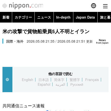
新着
カテゴリー
ニュース
In-depth
Japan Data
旅と暮
English
政治・外交
Topics
米の攻撃で貨物船乗員5人不明とイラン
简体字
News
経済・ビジネス
国際・海外
2026.05.08 21:35 / 2026.05.08 21:51
Images
更新
繁體字
from Japan
カテゴリー
国際・海外
People
Français
政治・外交
ニュース
社会
東京
Español
他の言語で読む
経済・ビジネス
トップ
In-depth
文化
お知らせ
English
日本語
简体字
繁體字
Français
العربية
Español
العربية
Русский
国際
アーカイブ
Japan Data
科学・技術
Русский
社会
旅と暮らし
暮らし
共同通信ニュース速報