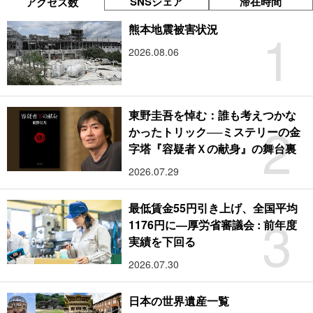
SNSシェア
滞在時間
アクセス数
1
熊本地震被害状況
2026.08.06
東野圭吾を悼む：誰も考えつかな
2
かったトリック──ミステリーの金
字塔『容疑者Ｘの献身』の舞台裏
2026.07.29
最低賃金55円引き上げ、全国平均
3
1176円に―厚労省審議会 : 前年度
実績を下回る
2026.07.30
日本の世界遺産一覧