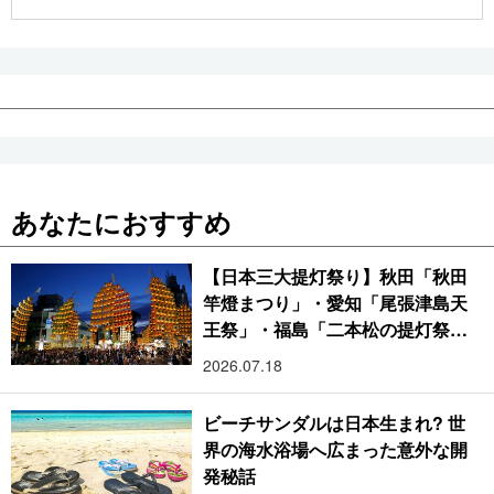
公式SNS
あなたにおすすめ
【日本三大提灯祭り】秋田「秋田
竿燈まつり」・愛知「尾張津島天
王祭」・福島「二本松の提灯祭
り」:おびただしい灯火が夜空を照
2026.07.18
らす光の祭典
ビーチサンダルは日本生まれ? 世
界の海水浴場へ広まった意外な開
発秘話