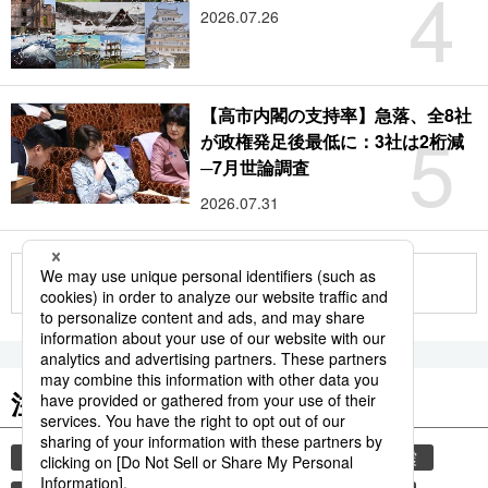
4
2026.07.26
【高市内閣の支持率】急落、全8社
5
が政権発足後最低に：3社は2桁減
─7月世論調査
2026.07.31
もっと見る
注目のキーワード
共同通信ニュース
気象・災害
災害
地震