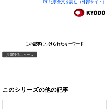
記事全文を読む（外部サイト）
スポーツ・東京2020
文化
動画/Live
科学・技術
Books
暮らし
Cinema
この記事につけられたキーワード
スポーツ・東京2020
Topics
共同通信ニュース
Images
People
このシリーズの他の記事
東京
お知らせ