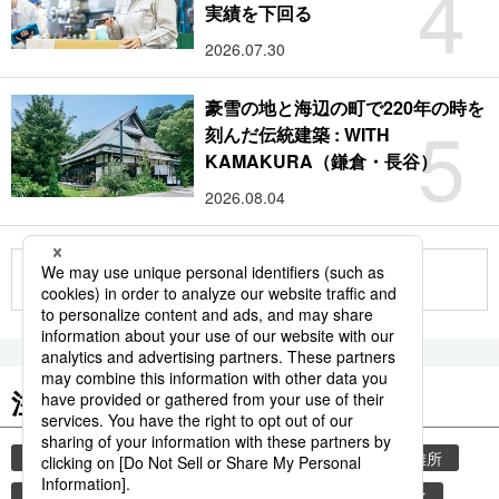
4
実績を下回る
2026.07.30
豪雪の地と海辺の町で220年の時を
5
刻んだ伝統建築 : WITH
KAMAKURA（鎌倉・長谷）
2026.08.04
もっと見る
注目のキーワード
共同通信ニュース
気象・災害
災害
避難所
自然災害
厚生労働省
少子化
少子高齢化