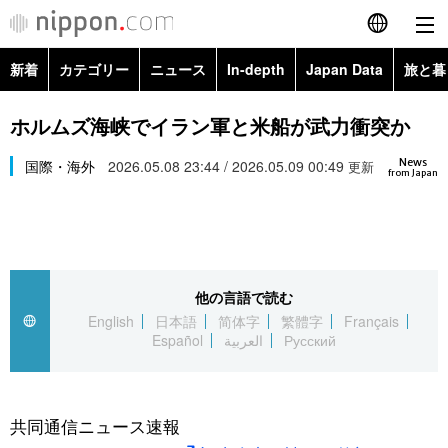
新着
カテゴリー
ニュース
In-depth
Japan Data
旅と暮
English
政治・外交
Topics
ホルムズ海峡でイラン軍と米船が武力衝突か
简体字
News
経済・ビジネス
国際・海外
2026.05.08 23:44 / 2026.05.09 00:49
Images
更新
繁體字
from Japan
カテゴリー
国際・海外
People
Français
政治・外交
ニュース
社会
東京
Español
他の言語で読む
経済・ビジネス
トップ
In-depth
文化
お知らせ
English
日本語
简体字
繁體字
Français
العربية
Español
العربية
Русский
国際
アーカイブ
Japan Data
科学・技術
Русский
社会
旅と暮らし
暮らし
共同通信ニュース速報