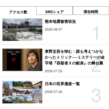
SNSシェア
滞在時間
アクセス数
1
熊本地震被害状況
2026.08.07
東野圭吾を悼む：誰も考えつかな
2
かったトリック──ミステリーの金
字塔『容疑者Ｘの献身』の舞台裏
2026.07.29
3
日本の世界遺産一覧
2026.07.26