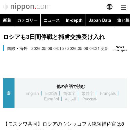
新着
カテゴリー
ニュース
In-depth
Japan Data
旅と暮
English
政治・外交
Topics
ロシアも3日間停戦と捕虜交換受け入れ
简体字
News
経済・ビジネス
国際・海外
2026.05.09 04:15 / 2026.05.09 04:31
Images
更新
繁體字
from Japan
カテゴリー
国際・海外
People
Français
政治・外交
ニュース
社会
東京
Español
他の言語で読む
経済・ビジネス
トップ
In-depth
文化
お知らせ
English
日本語
简体字
繁體字
Français
العربية
Español
العربية
Русский
国際
アーカイブ
Japan Data
科学・技術
Русский
社会
旅と暮らし
暮らし
【モスクワ共同】ロシアのウシャコフ大統領補佐官は8