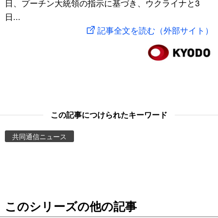
日、プーチン大統領の指示に基づき、ウクライナと3
スポーツ・東京2020
文化
動画/Live
日...
記事全文を読む（外部サイト）
科学・技術
Books
暮らし
Cinema
スポーツ・東京2020
Topics
この記事につけられたキーワード
Images
共同通信ニュース
People
東京
このシリーズの他の記事
お知らせ