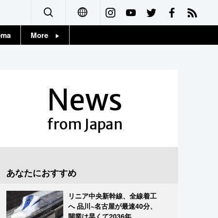
ema
More
English
Topics
简体字
Images
News
繁體字
People
Français
from Japan
東京
Español
お知らせ
العربية
あなたにおすすめ
Русский
リニア中央新幹線、全線着工
へ 品川~名古屋が最速40分、
開業は早くて2036年