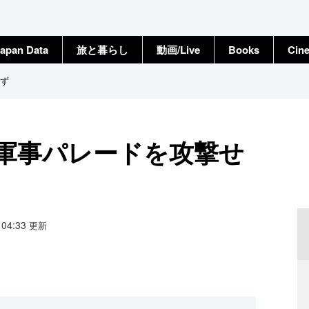
apan Data
旅と暮らし
動画/Live
Books
Cin
ず
軍事パレードを攻撃せ
9 04:33
更新