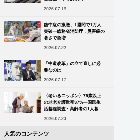
2026.07.16
熱中症の搬送、1週間で1万人
突破―総務省消防庁 : 災害級の
暑さで急増
2026.07.22
「中道改革」の立て直しに必
要なのは
2026.07.17
〈老いるニッポン〉75歳以上
の老老介護世帯37%―国民生
活基礎調査 : 高齢者の1人暮ら
し933万人超
2026.07.23
人気のコンテンツ