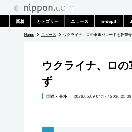
新着
カテゴリー
ニュース
In-depth
J
政治・外交
トップ
Home
ニュース
ウクライナ、ロの軍事パレードを攻撃せ
経済・ビジネス
アーカイブ
ウクライナ、ロの
国際
ず
社会
文化
国際・海外
2026.05.09 04:17 / 2026.05.0
科学・技術
暮らし