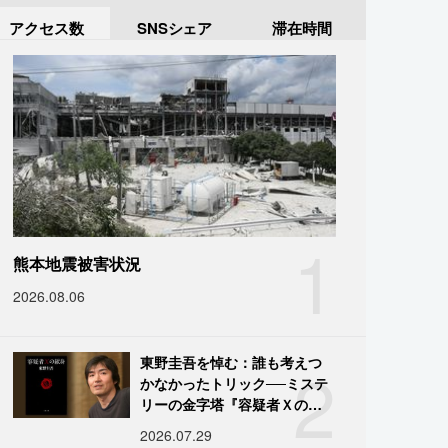
アクセス数
SNSシェア
滞在時間
1
熊本地震被害状況
2026.08.06
2
東野圭吾を悼む：誰も考えつ
かなかったトリック──ミステ
リーの金字塔『容疑者Ｘの献
身』の舞台裏
2026.07.29