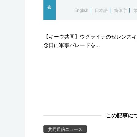
スポーツ・東京2020
English
日本語
简体字
【キーウ共同】ウクライナのゼレンスキ
念日に軍事パレードを...
この記事に
共同通信ニュース