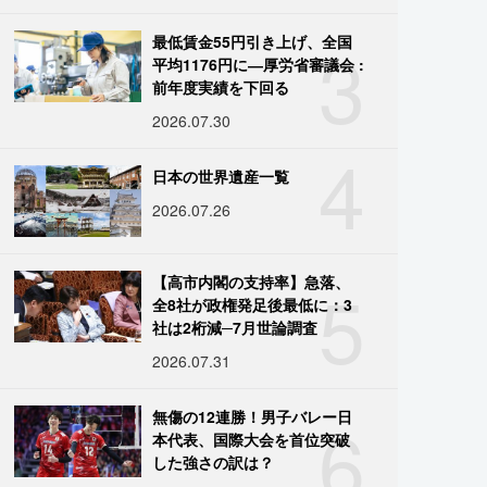
3
最低賃金55円引き上げ、全国
平均1176円に―厚労省審議会 :
前年度実績を下回る
2026.07.30
4
日本の世界遺産一覧
2026.07.26
5
【高市内閣の支持率】急落、
全8社が政権発足後最低に：3
社は2桁減─7月世論調査
2026.07.31
6
無傷の12連勝！男子バレー日
本代表、国際大会を首位突破
した強さの訳は？