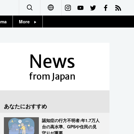
ema
More
English
Topics
简体字
Images
News
繁體字
People
Français
from Japan
東京
Español
お知らせ
العربية
あなたにおすすめ
Русский
認知症の行方不明者:年1.7万人
台の高水準、GPSや住民の見
守りが重要