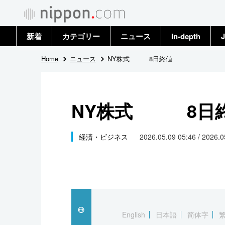
新着
カテゴリー
ニュース
In-depth
J
政治・外交
トップ
Home
ニュース
NY株式 8日終値
経済・ビジネス
アーカイブ
NY株式 8日
国際
社会
経済・ビジネス
2026.05.09 05:46 / 2026.
文化
科学・技術
暮らし
English
日本語
简体字