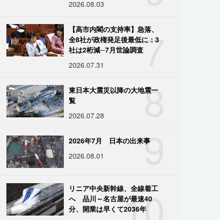
2026.08.03
7
【高市内閣の支持率】急落、
全8社が政権発足後最低に：3
社は2桁減─7月世論調査
2026.07.31
8
東日本大震災以降の大地震一
覧
2026.07.28
9
2026年7月 日本の出来事
2026.08.01
10
リニア中央新幹線、全線着工
へ 品川～名古屋が最速40
分、開業は早くて2036年