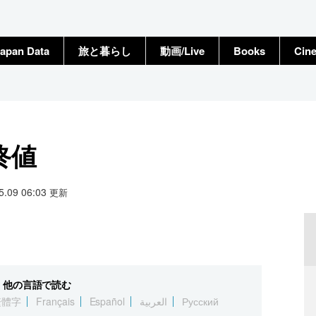
apan Data
旅と暮らし
動画/Live
Books
Cin
終値
05.09 06:03
更新
他の言語で読む
繁體字
Français
Español
العربية
Русский