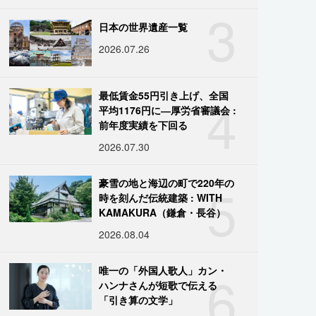
3
日本の世界遺産一覧
2026.07.26
4
最低賃金55円引き上げ、全国
平均1176円に―厚労省審議会 :
前年度実績を下回る
2026.07.30
5
豪雪の地と海辺の町で220年の
時を刻んだ伝統建築 : WITH
KAMAKURA（鎌倉・長谷）
2026.08.04
6
唯一の「外国人歌人」カン・
ハンナさんが短歌で伝える
「引き算の文学」