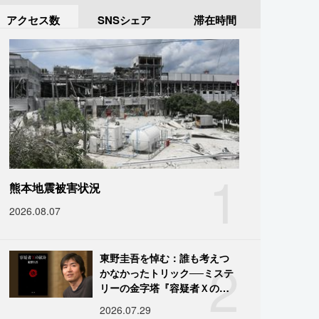
アクセス数
SNSシェア
滞在時間
1
熊本地震被害状況
2026.08.07
2
東野圭吾を悼む：誰も考えつ
かなかったトリック──ミステ
リーの金字塔『容疑者Ｘの献
身』の舞台裏
2026.07.29